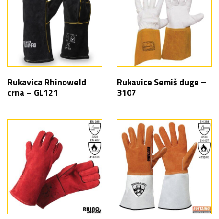
Rukavica Rhinoweld
Rukavice Semiš duge –
crna – GL121
3107