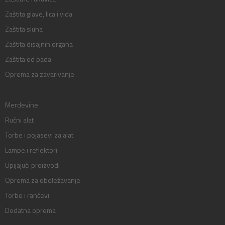
Zaštita glave, lica i vida
Zaštita sluha
Zaštita disajnih organa
Zaštita od pada
Oprema za zavarivanje
Merdevine
Ručni alat
Torbe i pojasevi za alat
Lampe i reflektori
Upijajući proizvodi
Oprema za obeležavanje
Torbe i rančevi
Dodatna oprema