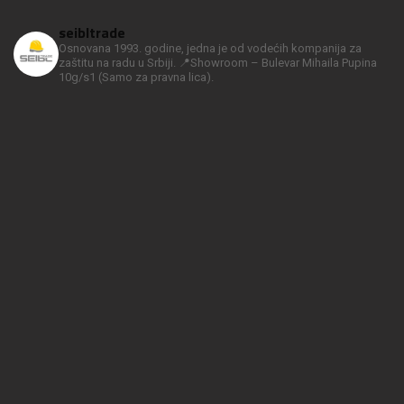
seibltrade
Osnovana 1993. godine, jedna je od vodećih kompanija za
zaštitu na radu u Srbiji.
📍Showroom – Bulevar Mihaila Pupina
10g/s1
(Samo za pravna lica).