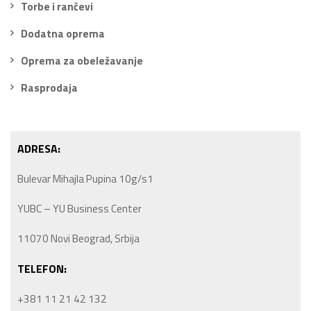
Torbe i rančevi
Dodatna oprema
Oprema za obeležavanje
Rasprodaja
ADRESA:
Bulevar Mihajla Pupina 10g/s1
YUBC – YU Business Center
11070 Novi Beograd, Srbija
TELEFON:
+381 11 21 42 132