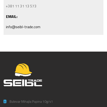
+381 11 31 13 573
EMAIL:
info@seibl-trade.com
Bulevar Mihajla Pupina 10g/s1