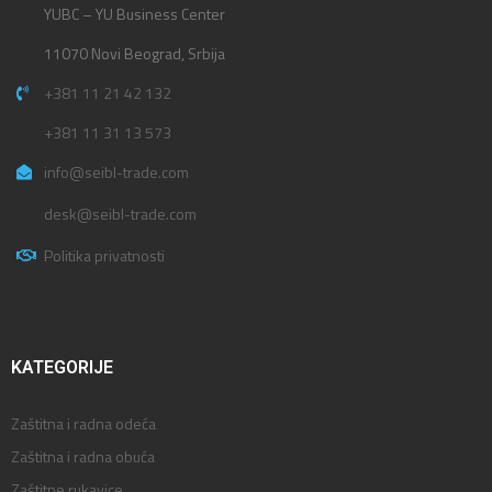
YUBC – YU Business Center
11070 Novi Beograd, Srbija
+381 11 21 42 132
+381 11 31 13 573
info@seibl-trade.com
desk@seibl-trade.com
Politika privatnosti
KATEGORIJE
Zaštitna i radna odeća
Zaštitna i radna obuća
Zaštitne rukavice