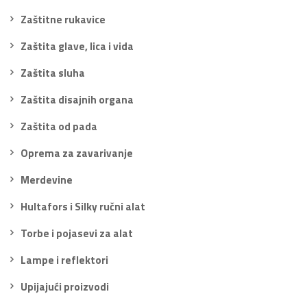
Zaštitne rukavice
Zaštita glave, lica i vida
Zaštita sluha
Zaštita disajnih organa
Zaštita od pada
Oprema za zavarivanje
Merdevine
Hultafors i Silky ručni alat
Torbe i pojasevi za alat
Lampe i reflektori
Upijajući proizvodi