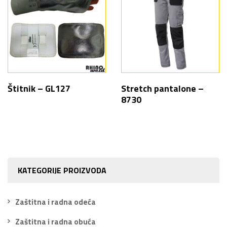
Štitnik – GL127
Stretch pantalone –
8730
KATEGORIJE PROIZVODA
Zaštitna i radna odeća
Zaštitna i radna obuća