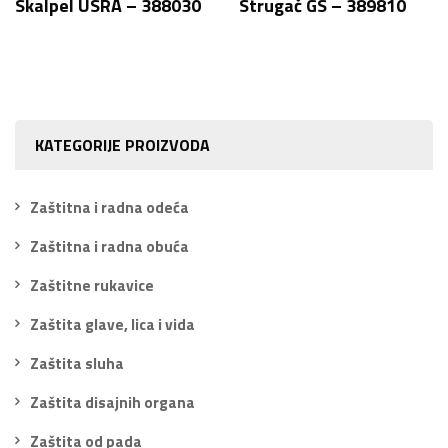
Skalpel USRA – 388030
Strugač GS – 389810
KATEGORIJE PROIZVODA
Zaštitna i radna odeća
Zaštitna i radna obuća
Zaštitne rukavice
Zaštita glave, lica i vida
Zaštita sluha
Zaštita disajnih organa
Zaštita od pada