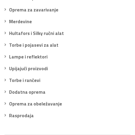
Oprema za zavarivanje
Merdevine
Hultafors i Silky ručni alat
Torbe i pojasevi za alat
Lampe i reflektori
Upijajući proizvodi
Torbe i rančevi
Dodatna oprema
Oprema za obeležavanje
Rasprodaja