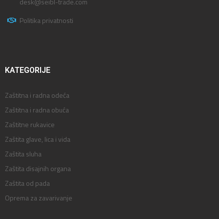
desk@seibl-trade.com
Politika privatnosti
KATEGORIJE
Zaštitna i radna odeća
Zaštitna i radna obuća
Zaštitne rukavice
Zaštita glave, lica i vida
Zaštita sluha
Zaštita disajnih organa
Zaštita od pada
Oprema za zavarivanje