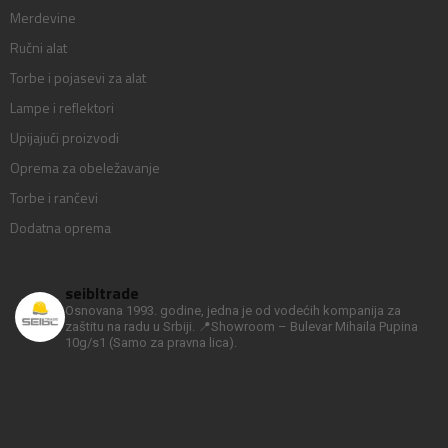
Merdevine
Ručni alat
Torbe i pojasevi za alat
Lampe i reflektori
Upijajući proizvodi
Oprema za obeležavanje
Torbe i rančevi
Dodatna oprema
seibltrade
Osnovana 1993. godine, jedna je od vodećih kompanija za
zaštitu na radu u Srbiji.
📍Showroom – Bulevar Mihaila Pupina
10g/s1
(Samo za pravna lica).