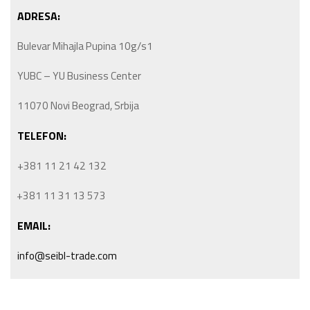
ADRESA:
Bulevar Mihajla Pupina 10g/s1
YUBC – YU Business Center
11070 Novi Beograd, Srbija
TELEFON:
+381 11 21 42 132
+381 11 31 13 573
EMAIL:
info@seibl-trade.com