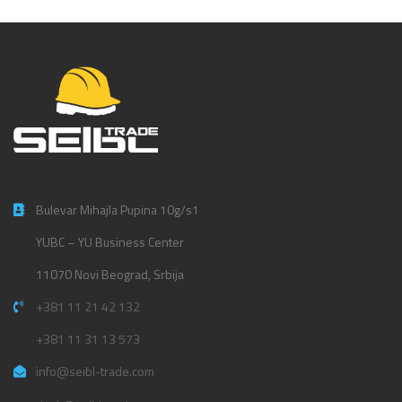
Bulevar Mihajla Pupina 10g/s1
YUBC – YU Business Center
11070 Novi Beograd, Srbija
+381 11 21 42 132
+381 11 31 13 573
info@seibl-trade.com