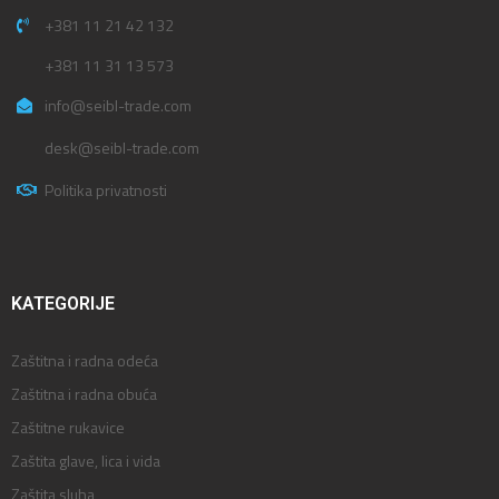
+381 11 21 42 132
+381 11 31 13 573
info@seibl-trade.com
desk@seibl-trade.com
Politika privatnosti
KATEGORIJE
Zaštitna i radna odeća
Zaštitna i radna obuća
Zaštitne rukavice
Zaštita glave, lica i vida
Zaštita sluha