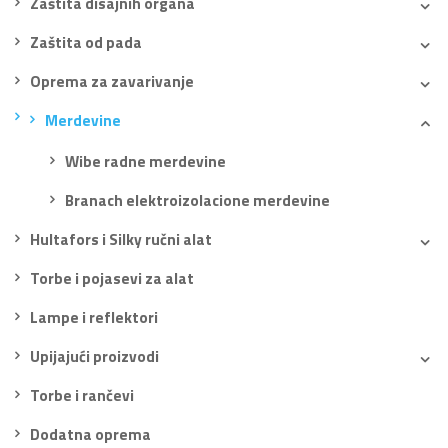
Zaštita disajnih organa
Zaštita od pada
Oprema za zavarivanje
Merdevine
Wibe radne merdevine
Branach elektroizolacione merdevine
Hultafors i Silky ručni alat
Torbe i pojasevi za alat
Lampe i reflektori
Upijajući proizvodi
Torbe i rančevi
Dodatna oprema