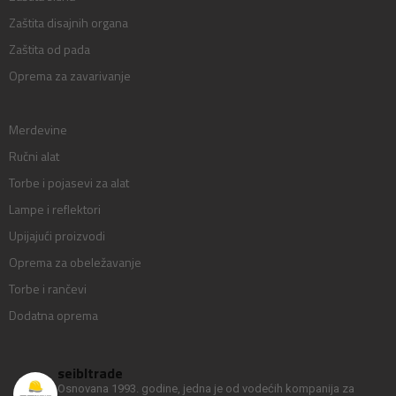
Zaštita disajnih organa
Zaštita od pada
Oprema za zavarivanje
Merdevine
Ručni alat
Torbe i pojasevi za alat
Lampe i reflektori
Upijajući proizvodi
Oprema za obeležavanje
Torbe i rančevi
Dodatna oprema
seibltrade
Osnovana 1993. godine, jedna je od vodećih kompanija za