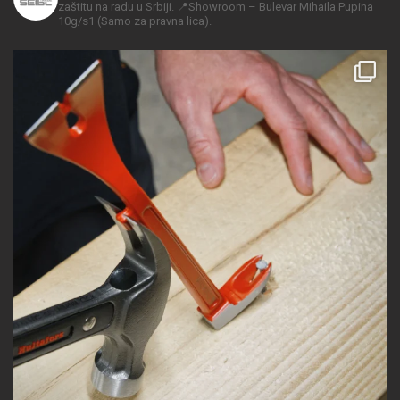
zaštitu na radu u Srbiji.
📍Showroom – Bulevar Mihaila Pupina
10g/s1
(Samo za pravna lica).