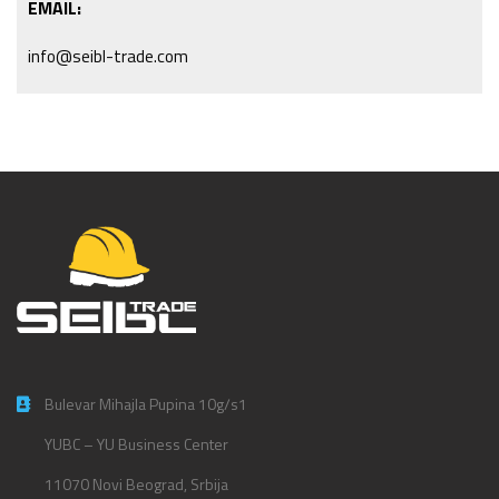
EMAIL:
info@seibl-trade.com
Bulevar Mihajla Pupina 10g/s1
YUBC – YU Business Center
11070 Novi Beograd, Srbija