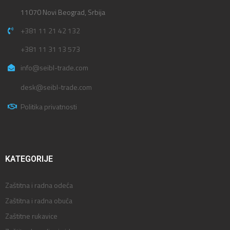
11070 Novi Beograd, Srbija
+381 11 21 42 132
+381 11 31 13 573
info@seibl-trade.com
desk@seibl-trade.com
Politika privatnosti
KATEGORIJE
Zaštitna i radna odeća
Zaštitna i radna obuća
Zaštitne rukavice