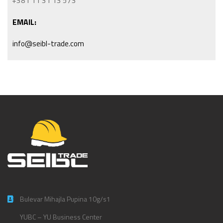
+381 11 31 13 573
EMAIL:
info@seibl-trade.com
Bulevar Mihajla Pupina 10g/s1
YUBC – YU Business Center