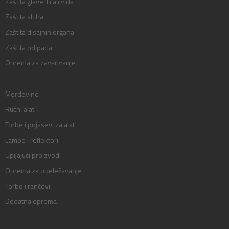
Zaštita glave, lica i vida
Zaštita sluha
Zaštita disajnih organa
Zaštita od pada
Oprema za zavarivanje
Merdevine
Ručni alat
Torbe i pojasevi za alat
Lampe i reflektori
Upijajući proizvodi
Oprema za obeležavanje
Torbe i rančevi
Dodatna oprema