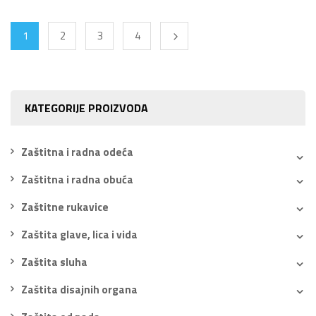
1
2
3
4
KATEGORIJE PROIZVODA
Zaštitna i radna odeća
Zaštitna i radna obuća
Zaštitne rukavice
Zaštita glave, lica i vida
Zaštita sluha
Zaštita disajnih organa