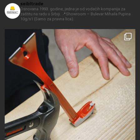
seibltrade
Osnovana 1993. godine, jedna je od vodećih kompanija za
zaštitu na radu u Srbiji.
📍Showroom – Bulevar Mihaila Pupina
10g/s1
(Samo za pravna lica).