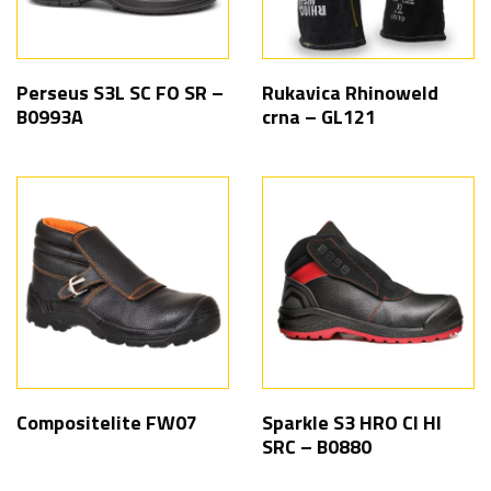
Perseus S3L SC FO SR –
Rukavica Rhinoweld
B0993A
crna – GL121
Compositelite FW07
Sparkle S3 HRO CI HI
SRC – B0880