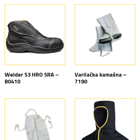
Welder S3 HRO SRA –
Varilačka kamašna –
B0410
7190