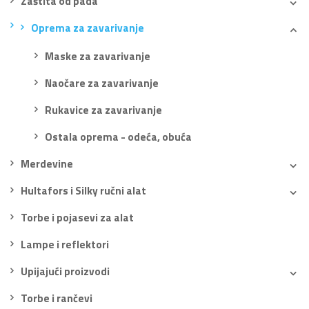
Zaštita od pada
Oprema za zavarivanje
Maske za zavarivanje
Naočare za zavarivanje
Rukavice za zavarivanje
Ostala oprema - odeća, obuća
Merdevine
Hultafors i Silky ručni alat
Torbe i pojasevi za alat
Lampe i reflektori
Upijajući proizvodi
Torbe i rančevi