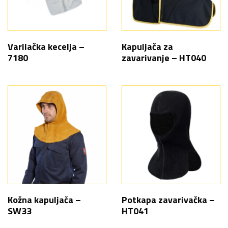
Varilačka kecelja –
Kapuljača za
7180
zavarivanje – HT040
Kožna kapuljača –
Potkapa zavarivačka –
SW33
HT041