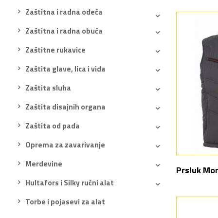
Zaštitna i radna odeća
Zaštitna i radna obuća
Zaštitne rukavice
Zaštita glave, lica i vida
Zaštita sluha
Zaštita disajnih organa
Zaštita od pada
Oprema za zavarivanje
Merdevine
Prsluk Mo
Hultafors i Silky ručni alat
Torbe i pojasevi za alat