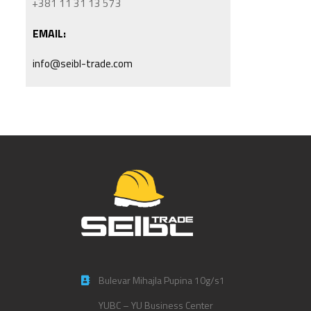
+381 11 31 13 573
EMAIL:
info@seibl-trade.com
Bulevar Mihajla Pupina 10g/s1
YUBC – YU Business Center