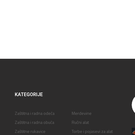
KATEGORIJE
Zaštitna i radna odeća
Merdevine
Zaštitna i radna obuća
Ručni alat
Zaštitne rukavice
Torbe i pojasevi za alat