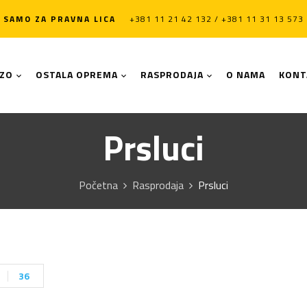
SAMO ZA PRAVNA LICA
+381 11 21 42 132 / +381 11 31 13 573
LZO
OSTALA OPREMA
RASPRODAJA
O NAMA
KONT
Prsluci
Početna
Rasprodaja
Prsluci
36