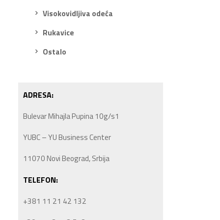
Visokovidljiva odeća
Rukavice
Ostalo
ADRESA:
Bulevar Mihajla Pupina 10g/s1
YUBC – YU Business Center
11070 Novi Beograd, Srbija
TELEFON:
+381 11 21 42 132