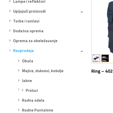
Lampe i reflektori
Upijajući proizvodi
Torbe i rančevi
Dodatna oprema
Oprema za obeležavanje
Rasprodaja
Obuća
Ring – 40
Majice, duksevi, košulje
Jakne
Prsluci
Radna odela
Radne Pantalone