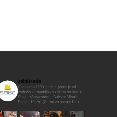
seibltrade
Osnovana 1993. godine, jedna je od
vodećih kompanija za zaštitu na radu u
Srbiji.
📍Showroom – Bulevar Mihaila
Pupina 10g/s1
(Samo za pravna lica).