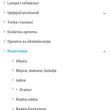
Lampe i reflektori
Upijajući proizvodi
Torbe i rančevi
Dodatna oprema
Oprema za obeležavanje
Rasprodaja
Obuća
Majice, duksevi, košulje
Jakne
Prsluci
Radna odela
Radne Pantalone