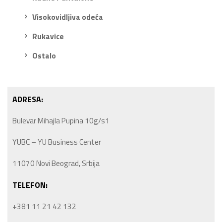
Visokovidljiva odeća
Rukavice
Ostalo
ADRESA:
Bulevar Mihajla Pupina 10g/s1
YUBC – YU Business Center
11070 Novi Beograd, Srbija
TELEFON:
+381 11 21 42 132