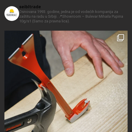
seibltrade
Osnovana 1993. godine, jedna je od vodećih kompanija za
zaštitu na radu u Srbiji.
📍Showroom – Bulevar Mihaila Pupina
10g/s1
(Samo za pravna lica).