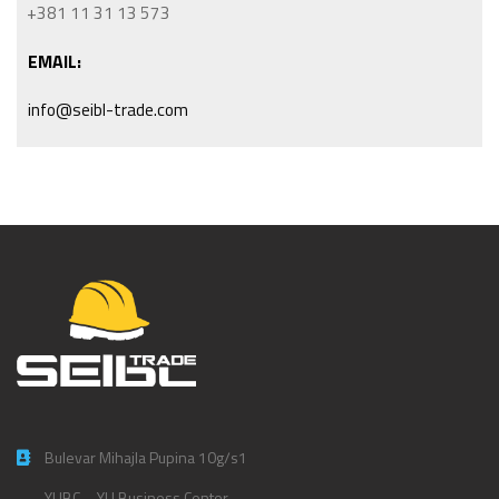
+381 11 31 13 573
EMAIL:
info@seibl-trade.com
Bulevar Mihajla Pupina 10g/s1
YUBC – YU Business Center