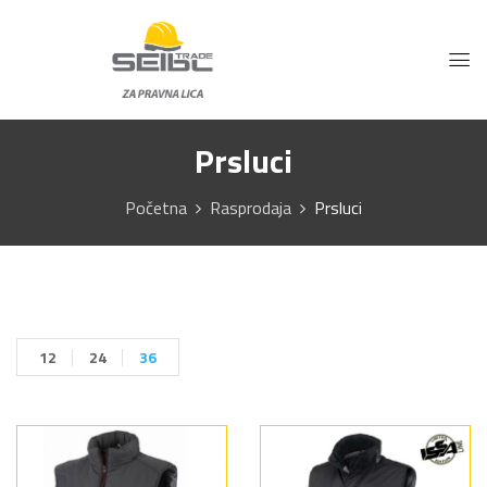
Prsluci
Početna
Rasprodaja
Prsluci
12
24
36