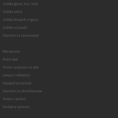
Zaštita glave, lica i vida
Zaštita sluha
Zaštita disajnih organa
Zaštita od pada
Oprema za zavarivanje
Merdevine
Ručni alat
Torbe i pojasevi za alat
Lampe i reflektori
Upijajući proizvodi
Oprema za obeležavanje
Torbe i rančevi
Dodatna oprema