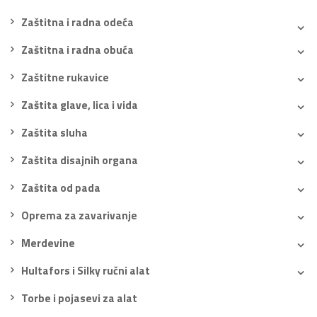
Zaštitna i radna odeća
Zaštitna i radna obuća
Zaštitne rukavice
Zaštita glave, lica i vida
Zaštita sluha
Zaštita disajnih organa
Zaštita od pada
Oprema za zavarivanje
Merdevine
Hultafors i Silky ručni alat
Torbe i pojasevi za alat