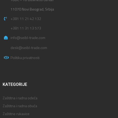
11070 Novi Beograd, Srbija
+381 11 21 42 132
+381 11 31 13 573
info@seibl-trade.com
desk@seibl-trade.com
Politika privatnosti
KATEGORIJE
Zaštitna i radna odeća
Zaštitna i radna obuća
Zaštitne rukavice