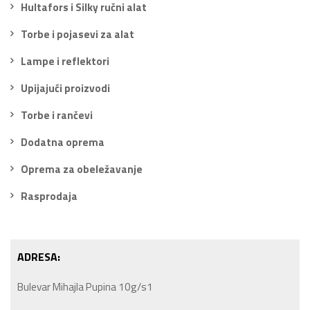
Hultafors i Silky ručni alat
Torbe i pojasevi za alat
Lampe i reflektori
Upijajući proizvodi
Torbe i rančevi
Dodatna oprema
Oprema za obeležavanje
Rasprodaja
ADRESA:
Bulevar Mihajla Pupina 10g/s1