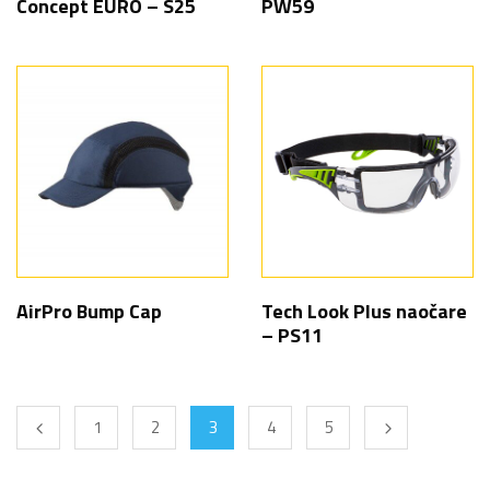
Concept EURO – S25
PW59
AirPro Bump Cap
Tech Look Plus naočare
– PS11
1
2
3
4
5