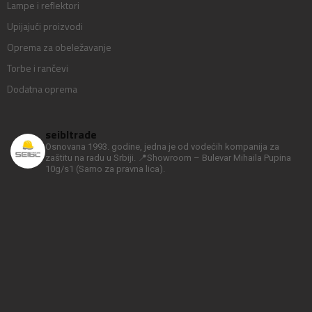
Lampe i reflektori
Upijajući proizvodi
Oprema za obeležavanje
Torbe i rančevi
Dodatna oprema
seibltrade
Osnovana 1993. godine, jedna je od vodećih kompanija za
zaštitu na radu u Srbiji.
📍Showroom – Bulevar Mihaila Pupina
10g/s1
(Samo za pravna lica).