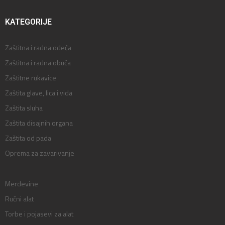
KATEGORIJE
Zaštitna i radna odeća
Zaštitna i radna obuća
Zaštitne rukavice
Zaštita glave, lica i vida
Zaštita sluha
Zaštita disajnih organa
Zaštita od pada
Oprema za zavarivanje
Merdevine
Ručni alat
Torbe i pojasevi za alat