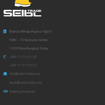
Bulevar Mihajla Pupina 10g/s1
YUBC – YU Business Center
11070 Novi Beograd, Srbija
+381 11 21 42 132
+381 11 31 13 573
info@seibl-trade.com
desk@seibl-trade.com
Politika privatnosti