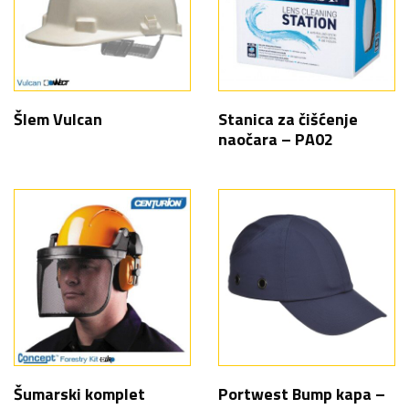
Šlem Vulcan
Stanica za čišćenje
naočara – PA02
Šumarski komplet
Portwest Bump kapa –