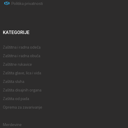
Politika privatnosti
KATEGORIJE
Zaštitna i radna odeća
Zaštitna i radna obuća
Zaštitne rukavice
Zaštita glave, lica i vida
Zaštita sluha
Zaštita disajnih organa
Zaštita od pada
Oprema za zavarivanje
Merdevine