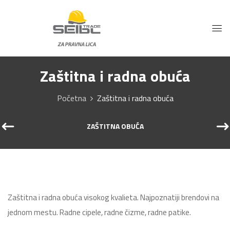
Zaštitna i radna obuća
Početna
Zaštitna i radna obuća
ZAŠTITNA OBUĆA
Zaštitna i radna obuća visokog kvalieta. Najpoznatiji brendovi na
jednom mestu. Radne cipele, radne čizme, radne patike.