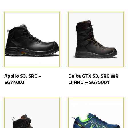
Apollo S3, SRC –
Delta GTX S3, SRC WR
SG74002
CI HRO – SG75001