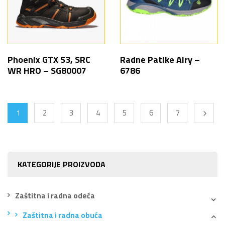
Phoenix GTX S3, SRC
Radne Patike Airy –
WR HRO – SG80007
6786
1
2
3
4
5
6
7
KATEGORIJE PROIZVODA
Zaštitna i radna odeća
Zaštitna i radna obuća