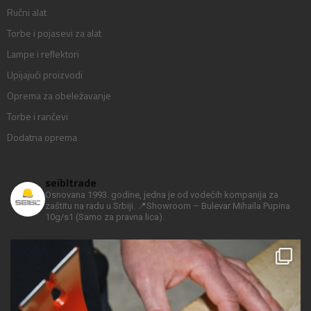
Ručni alat
Torbe i pojasevi za alat
Lampe i reflektori
Upijajući proizvodi
Oprema za obeležavanje
Torbe i rančevi
Dodatna oprema
seibltrade
Osnovana 1993. godine, jedna je od vodećih kompanija za
zaštitu na radu u Srbiji.
📍Showroom – Bulevar Mihaila Pupina
10g/s1
(Samo za pravna lica).