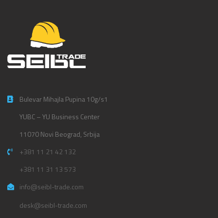
Bulevar Mihajla Pupina 10g/s1
YUBC – YU Business Center
11070 Novi Beograd, Srbija
+381 11 21 42 132
+381 11 31 13 573
info@seibl-trade.com
desk@seibl-trade.com