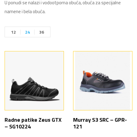
U ponudi se nalazi i vodootporna obuća, obuća za specijalne
namene i bela obuća.
12
24
36
Radne patike Zeus GTX
Murray S3 SRC – GPR-
– SG10224
121