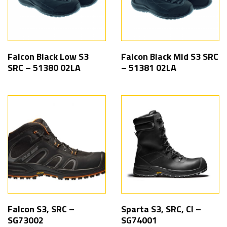
Falcon Black Low S3
Falcon Black Mid S3 SRC
SRC – 51380 02LA
– 51381 02LA
Falcon S3, SRC –
Sparta S3, SRC, CI –
SG73002
SG74001