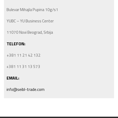
Bulevar Mihajla Pupina 10g/s1
YUBC – YU Business Center
11070 Novi Beograd, Srbija
TELEFON:
+381 11 21 42 132
+381 11 31 13 573
EMAIL:
info@seibl-trade.com