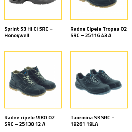
Sprint S3 HI CI SRC –
Radne CIpele Tropea O2
Honeywell
SRC – 25116 43 A
Radne cipele VIBO O2
Taormina S3 SRC –
SRC – 25138 12 A
19261 19LA