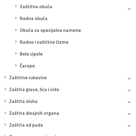
Zaštitna obuća
Radna obuća
Obuća za specijalne namene
Radne i zaštitne čizme
Bele cipele
Čarape
Zaštitne rukavice
Zaštita glave, lica i vida
Zaštita sluha
Zaštita disajnih organa
Zaštita od pada