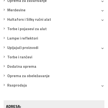
Oprema za zavarivanje
Merdevine
Hultafors i Silky ručni alat
Torbe i pojasevi za alat
Lampe i reflektori
Upijajući proizvodi
Torbe i rančevi
Dodatna oprema
Oprema za obeležavanje
Rasprodaja
ADRESA: