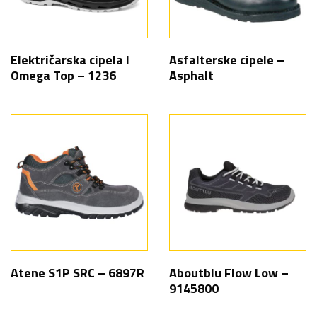
Električarska cipela I
Asfalterske cipele –
Omega Top – 1236
Asphalt
Atene S1P SRC – 6897R
Aboutblu Flow Low –
9145800