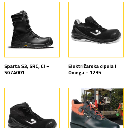
Sparta S3, SRC, CI –
Električarska cipela I
SG74001
Omega – 1235