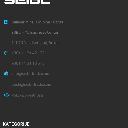
Bulevar Mihajla Pupina 10g/s1
YUBC – YU Business Center
11070 Novi Beograd, Srbija
+381 11 21 42 132
+381 11 31 13 573
info@seibl-trade.com
desk@seibl-trade.com
Politika privatnosti
KATEGORIJE