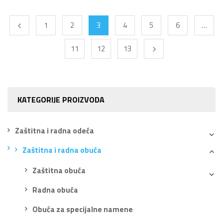
1
2
3
4
5
6
…
11
12
13
KATEGORIJE PROIZVODA
Zaštitna i radna odeća
Zaštitna i radna obuća
Zaštitna obuća
Radna obuća
Obuća za specijalne namene