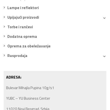
Lampe i reflektori
Upijajući proizvodi
Torbe i rančevi
Dodatna oprema
Oprema za obeležavanje
Rasprodaja
ADRESA:
Bulevar Mihajla Pupina 10g/s1
YUBC – YU Business Center
11070 Novi Beograd, Srbija