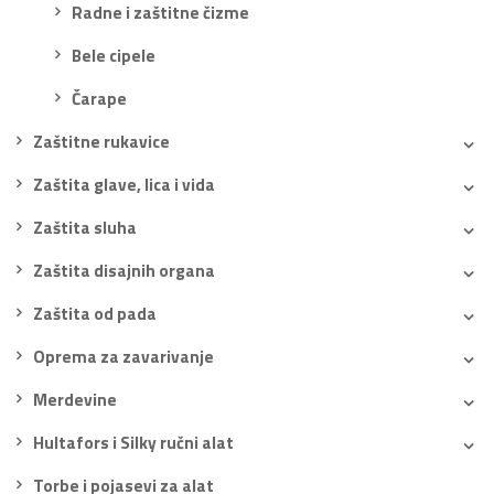
Radne i zaštitne čizme
Bele cipele
Čarape
Zaštitne rukavice
Zaštita glave, lica i vida
Zaštita sluha
Zaštita disajnih organa
Zaštita od pada
Oprema za zavarivanje
Merdevine
Hultafors i Silky ručni alat
Torbe i pojasevi za alat