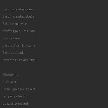
Zaštitna i radna odeća
Zaštitna i radna obuća
Zaštitne rukavice
Zaštita glave, lica i vida
Zaštita sluha
Zaštita disajnih organa
Zaštita od pada
Oprema za zavarivanje
Merdevine
Ručni alat
Torbe i pojasevi za alat
Lampe i reflektori
Upijajući proizvodi