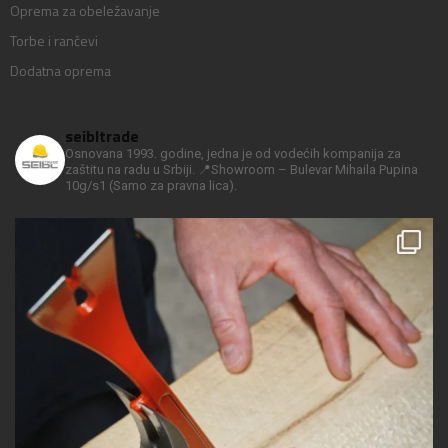
Oprema za obeležavanje
Torbe i rančevi
Dodatna oprema
seibltrade
Osnovana 1993. godine, jedna je od vodećih kompanija za
zaštitu na radu u Srbiji.
📍Showroom – Bulevar Mihaila Pupina
10g/s1
(Samo za pravna lica).