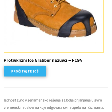
Protivklizni Ice Grabber nazuvci – FC94
PROČITAJTE JOŠ
Jednostavno višenamensko rešenje za bolje prijanjanje u svim
vremenskim uslovima koje odgovara svim cipelama i čizmama.