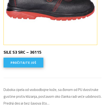
SILE S3 SRC – 36115
PROČITAJTE JOŠ
Duboka cipela od vodoodbojne kože, sa đonom od PU dvostruke
gustine protiv klizanja, postavom oko članka radi veće udobnosti.
Prednji deo je bez šavova što…