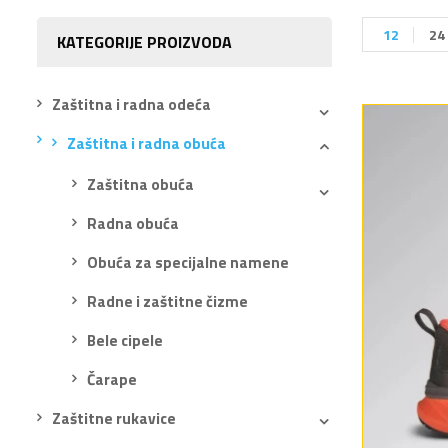
12
24
KATEGORIJE PROIZVODA
Zaštitna i radna odeća
Zaštitna i radna obuća
Zaštitna obuća
Radna obuća
Obuća za specijalne namene
Radne i zaštitne čizme
Bele cipele
Čarape
Zaštitne rukavice