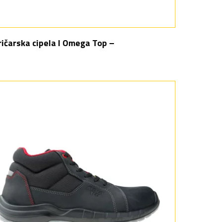
ričarska cipela I Omega Top –