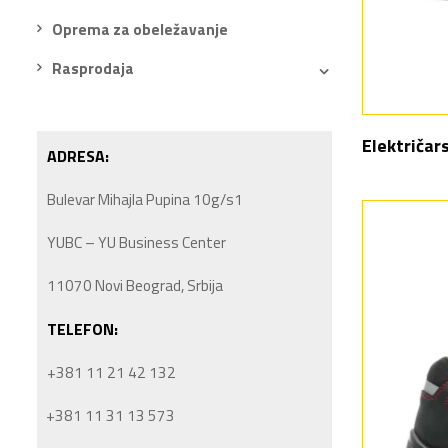
Oprema za obeležavanje
Rasprodaja
Električar
ADRESA:
Bulevar Mihajla Pupina 10g/s1
YUBC – YU Business Center
11070 Novi Beograd, Srbija
TELEFON:
+381 11 21 42 132
+381 11 31 13 573