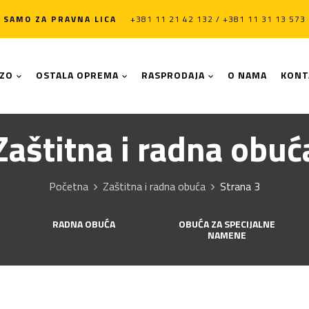
SAMO ZA PRAVNA LICA
+381 11 21 42 132 / +381 11 31 13 573
LZO
OSTALA OPREMA
RASPRODAJA
O NAMA
KONT
Zaštitna i radna obuć
Početna
Zaštitna i radna obuća
Strana 3
RADNA OBUĆA
OBUĆA ZA SPECIJALNE
NAMENE