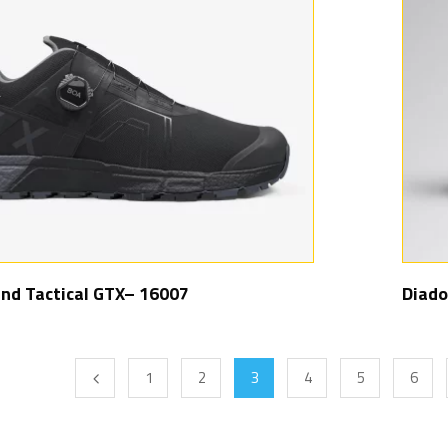
nd Tactical GTX– 16007
Diado
1
2
3
4
5
6