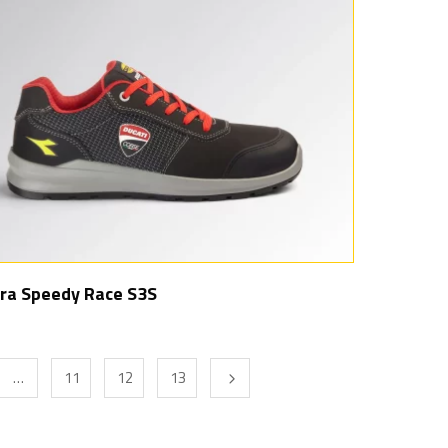
ra Speedy Race S3S
…
11
12
13