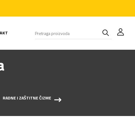
AKT
a
RADNE I ZAŠTITNE ČIZME
BELE CIPELE