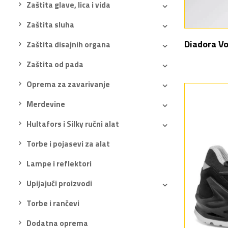
Zaštita glave, lica i vida
Zaštita sluha
Diadora V
Zaštita disajnih organa
Zaštita od pada
Oprema za zavarivanje
Merdevine
Hultafors i Silky ručni alat
Torbe i pojasevi za alat
Lampe i reflektori
Upijajući proizvodi
Torbe i rančevi
Dodatna oprema