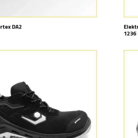
ortex DA2
Elekt
1236