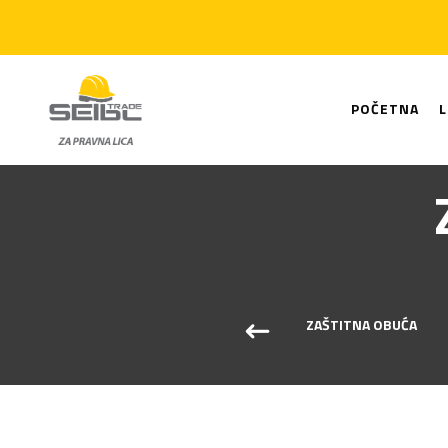
POČETNA
ČARAPE
ZAŠTITNA OBUĆA