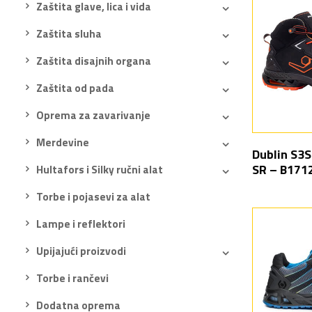
Zaštita glave, lica i vida
Zaštita sluha
Zaštita disajnih organa
Zaštita od pada
Oprema za zavarivanje
Merdevine
Dublin S3S
SR – B171
Hultafors i Silky ručni alat
Torbe i pojasevi za alat
Lampe i reflektori
Upijajući proizvodi
Torbe i rančevi
Dodatna oprema