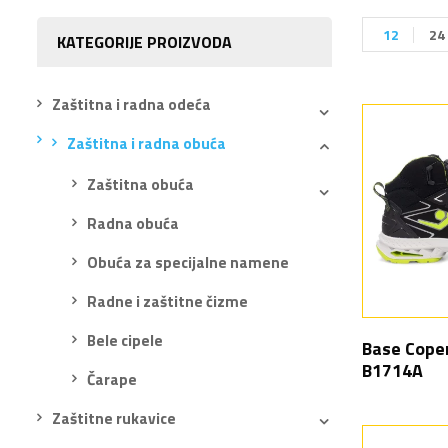
12
24
KATEGORIJE PROIZVODA
Zaštitna i radna odeća
Zaštitna i radna obuća
Zaštitna obuća
Radna obuća
Obuća za specijalne namene
Radne i zaštitne čizme
Bele cipele
Base Cope
B1714A
Čarape
Zaštitne rukavice