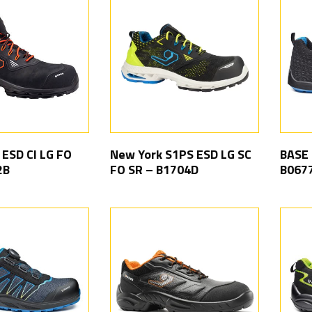
 ESD CI LG FO
New York S1PS ESD LG SC
BASE 
2B
FO SR – B1704D
B067