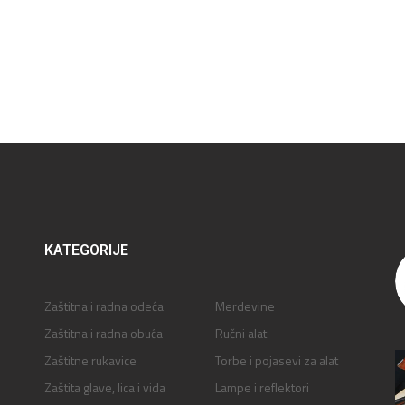
KATEGORIJE
Zaštitna i radna odeća
Merdevine
Zaštitna i radna obuća
Ručni alat
Zaštitne rukavice
Torbe i pojasevi za alat
Zaštita glave, lica i vida
Lampe i reflektori