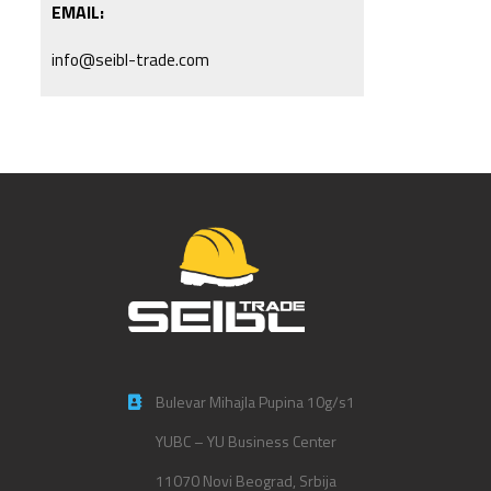
EMAIL:
info@seibl-trade.com
Bulevar Mihajla Pupina 10g/s1
YUBC – YU Business Center
11070 Novi Beograd, Srbija