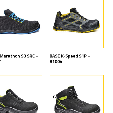
Marathon S3 SRC –
BASE K-Speed S1P –
7
B1004