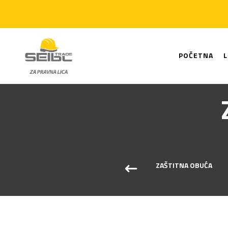
POČETNA
ČARAPE
ZAŠTITNA OBUĆA