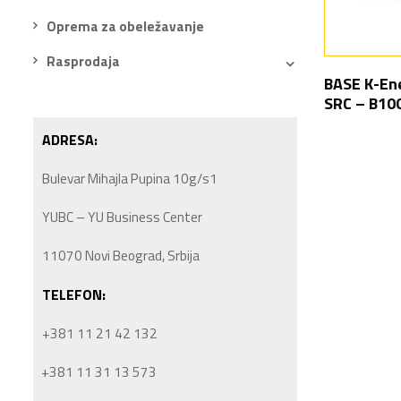
Oprema za obeležavanje
Rasprodaja
BASE K-En
SRC – B10
ADRESA:
Bulevar Mihajla Pupina 10g/s1
YUBC – YU Business Center
11070 Novi Beograd, Srbija
TELEFON:
+381 11 21 42 132
+381 11 31 13 573