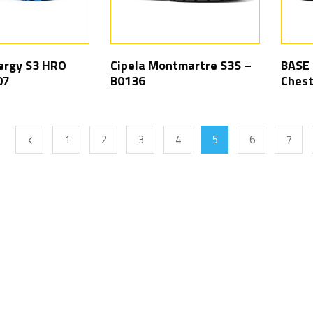
ergy S3 HRO
Cipela Montmartre S3S –
BASE 
07
B0136
Chest
1
2
3
4
5
6
7