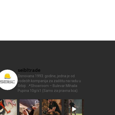
seibltrade
Osnovana 1993. godine, jedna je od
vodećih kompanija za zaštitu na radu u
Srbiji.
📍Showroom – Bulevar Mihaila
Pupina 10g/s1
(Samo za pravna lica).