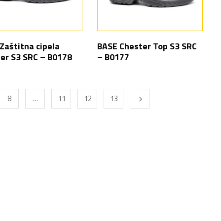
Zaštitna cipela
BASE Chester Top S3 SRC
er S3 SRC – B0178
– B0177
8
…
11
12
13