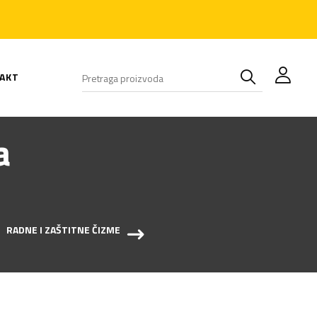
AKT
a
RADNE I ZAŠTITNE ČIZME
BELE CIPELE