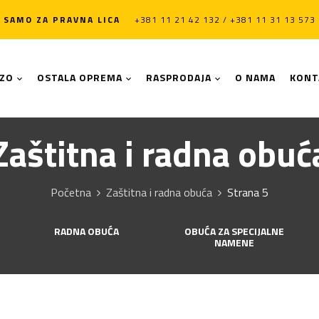
SAMO ZA PRAVNA LICA
+381 11 21 42 132 / +381 11 31 13 573
LZO
OSTALA OPREMA
RASPRODAJA
O NAMA
KONT
Zaštitna i radna obuć
Početna
Zaštitna i radna obuća
Strana 5
RADNA OBUĆA
OBUĆA ZA SPECIJALNE
NAMENE