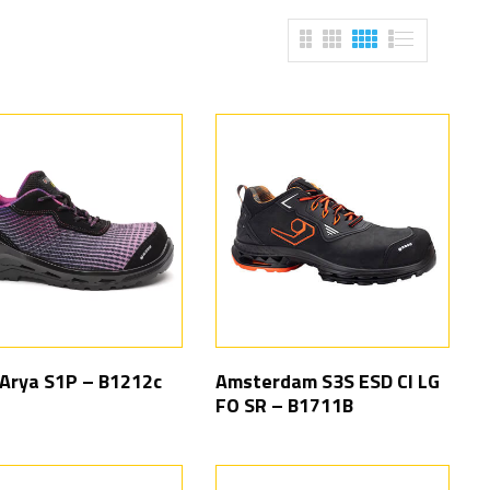
Arya S1P – B1212c
Amsterdam S3S ESD CI LG
FO SR – B1711B