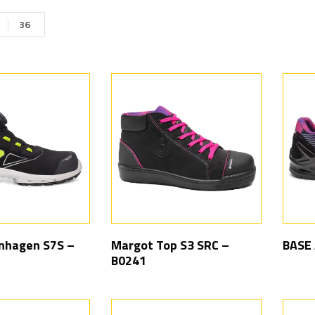
36
nhagen S7S –
Margot Top S3 SRC –
BASE 
B0241