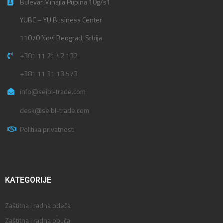
Bulevar Mihajla Pupina 10g/s1
YUBC – YU Business Center
11070 Novi Beograd, Srbija
+381 11 21 42 132
+381 11 31 13 573
info@seibl-trade.com
desk@seibl-trade.com
Politika privatnosti
KATEGORIJE
Zaštitna i radna odeća
Zaštitna i radna obuća