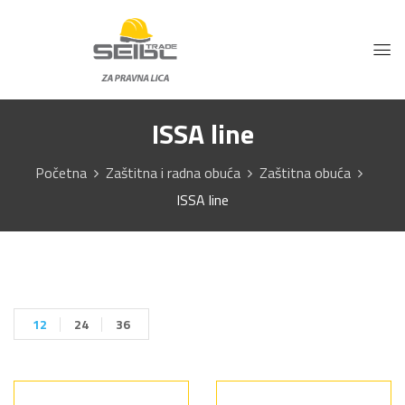
ISSA line
Početna
Zaštitna i radna obuća
Zaštitna obuća
ISSA line
12
24
36