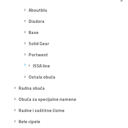
Aboutblu
Diadora
Base
Solid Gear
Portwest
ISSA line
Ostala obuća
Radna obuća
Obuća za specijalne namene
Radne i zaštitne čizme
Bele cipele