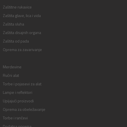
Zaštitne rukavice
Zaštita glave, lica i vida
Zaštita sluha
Zaštita disajnih organa
Zaštita od pada
Oprema za zavarivanje
Merdevine
Ručni alat
Torbe i pojasevi za alat
Lampe i reflektori
Upijajući proizvodi
Oprema za obeležavanje
Torbe i rančevi
Dodatna oprema