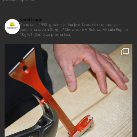
seibltrade
Osnovana 1993. godine, jedna je od vodećih kompanija za
zaštitu na radu u Srbiji.
📍Showroom – Bulevar Mihaila Pupina
10g/s1
(Samo za pravna lica).