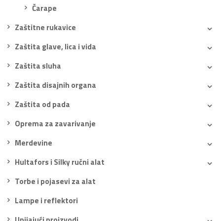
Čarape
Zaštitne rukavice
Zaštita glave, lica i vida
Zaštita sluha
Zaštita disajnih organa
Zaštita od pada
Oprema za zavarivanje
Merdevine
Hultafors i Silky ručni alat
Torbe i pojasevi za alat
Lampe i reflektori
Upijajući proizvodi