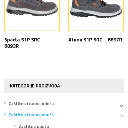
Sparta S1P SRC –
Atene S1P SRC – 6897R
6893R
KATEGORIJE PROIZVODA
Zaštitna i radna odeća
Zaštitna i radna obuća
Zaštitna obuća