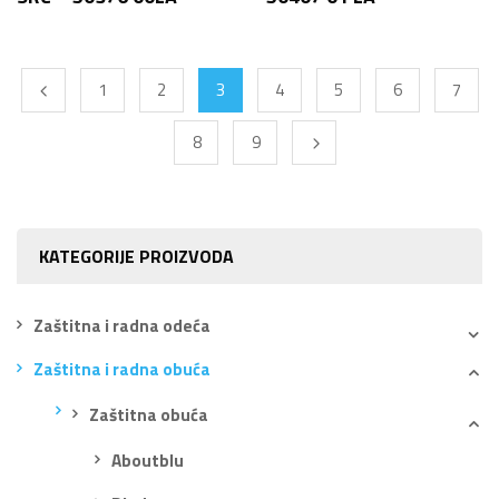
1
2
3
4
5
6
7
8
9
KATEGORIJE PROIZVODA
Zaštitna i radna odeća
Zaštitna i radna obuća
Zaštitna obuća
Aboutblu