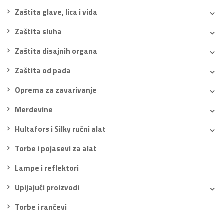
Zaštita glave, lica i vida
Zaštita sluha
Zaštita disajnih organa
Zaštita od pada
Oprema za zavarivanje
Merdevine
Hultafors i Silky ručni alat
Torbe i pojasevi za alat
Lampe i reflektori
Upijajući proizvodi
Torbe i rančevi