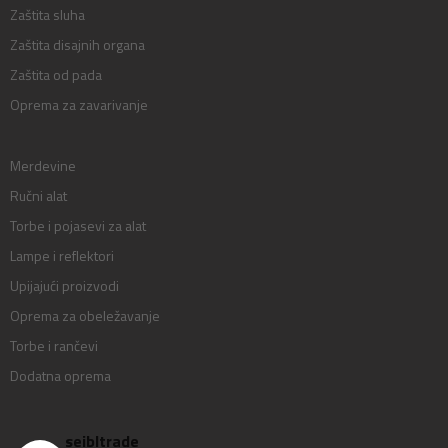
Zaštita sluha
Zaštita disajnih organa
Zaštita od pada
Oprema za zavarivanje
Merdevine
Ručni alat
Torbe i pojasevi za alat
Lampe i reflektori
Upijajući proizvodi
Oprema za obeležavanje
Torbe i rančevi
Dodatna oprema
seibltrade