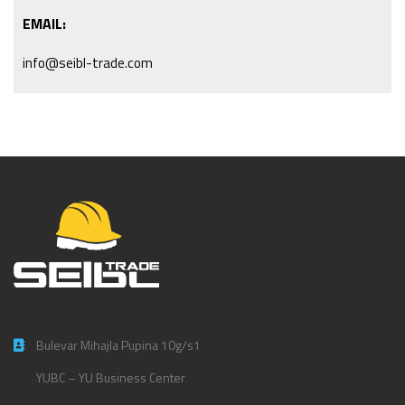
EMAIL:
info@seibl-trade.com
Bulevar Mihajla Pupina 10g/s1
YUBC – YU Business Center