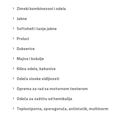
Zimski kombinezoni i odela
Jakne
Softshell i tanje jakne
Prsluci
Dukserice
Majice i košulje
Kišna odela, kabanice
Odeća visoke vidljivosti
Oprema za rad sa motornom testerom
Odeća za zaštitu od hemikalija
Toplootporna, sporogoruća, antistatik, multinorm