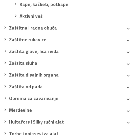
Kape, kačketi, potkape
Aktivni veš
Zaštitna i radna obuća
Zaštitne rukavice
Zaštita glave, lica i vida
Zaštita sluha
Zaštita disajnih organa
Zaštita od pada
Oprema za zavarivanje
Merdevine
Hultafors i Silky ručni alat
Torbe i pojasevi za alat