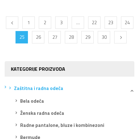
1
2
3
…
22
23
24
25
26
27
28
29
30
KATEGORIJE PROIZVODA
Zaštitna i radna odeća
Bela odeća
Ženska radna odeća
Radne pantalone, bluze i kombinezoni
Bermude