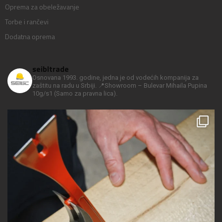
Oprema za obeležavanje
Torbe i rančevi
Dodatna oprema
seibltrade
Osnovana 1993. godine, jedna je od vodećih kompanija za
zaštitu na radu u Srbiji.
📍Showroom – Bulevar Mihaila Pupina
10g/s1
(Samo za pravna lica).