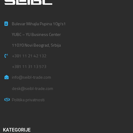
Bulevar Mihajla Pupina 10g/s1
YUBC – YU Business Center
11070 Novi Beograd, Srbija
+381 11 21 42 132
+381 11 31 13 573
info@seibl-trade.com
desk@seibl-trade.com
Politika privatnosti
KATEGORIJE