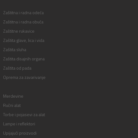
Zaštitna i radna odeća
Zaštitna i radna obuća
Zaštitne rukavice
Zaštita glave, lica i vida
Zaštita sluha
Zaštita disajnih organa
Zaštita od pada
Oprema za zavarivanje
Merdevine
Ručni alat
Torbe i pojasevi za alat
Lampe i reflektori
Upijajući proizvodi