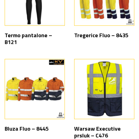
Termo pantalone –
Tregerice Fluo – 8435
B121
Bluza Fluo – 8445
Warsaw Executive
prsluk – C476