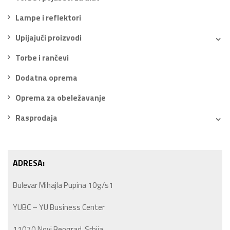
Lampe i reflektori
Upijajući proizvodi
Torbe i rančevi
Dodatna oprema
Oprema za obeležavanje
Rasprodaja
ADRESA:
Bulevar Mihajla Pupina 10g/s1
YUBC – YU Business Center
11070 Novi Beograd, Srbija