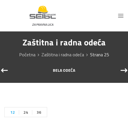
Zaštitna i radna odeća
Početna
Zaštitna i radna odeća
Strana 25
BELA ODEĆA
12
24
36