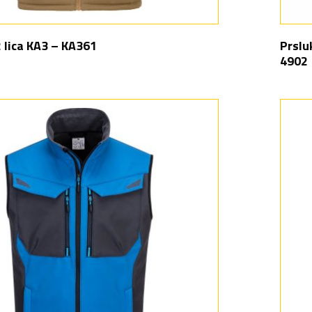
2 lica KA3 – KA361
Prslu
4902