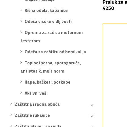
Prsluk za 
4250
Kišna odela, kabanice
Odeća visoke vidljivosti
Oprema za rad sa motornom
testerom
Odeća za zaštitu od hemikalija
Toplootporna, sporogoruća,
antistatik, multinorm
Kape, kačketi, potkape
Aktivni veš
Zaštitna i radna obuća
Zaštitne rukavice
Zaštita glave, lica i vida