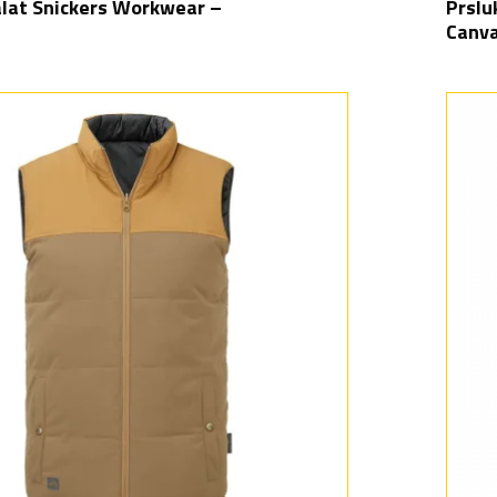
alat Snickers Workwear –
Prslu
Canva