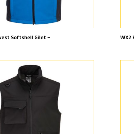
st Softshell Gilet –
WX2 E