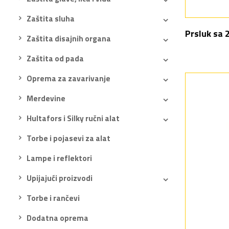
Zaštita sluha
Prsluk sa 
Zaštita disajnih organa
Zaštita od pada
Oprema za zavarivanje
Merdevine
Hultafors i Silky ručni alat
Torbe i pojasevi za alat
Lampe i reflektori
Upijajući proizvodi
Torbe i rančevi
Dodatna oprema