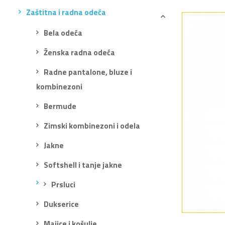
Zaštitna i radna odeća
Bela odeća
Ženska radna odeća
Radne pantalone, bluze i
kombinezoni
Bermude
Zimski kombinezoni i odela
Jakne
Softshell i tanje jakne
Prsluci
Dukserice
Majice i košulje