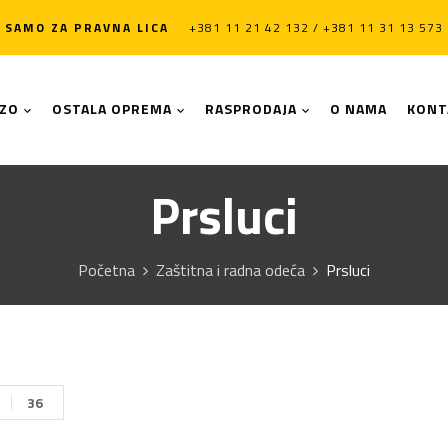
SAMO ZA PRAVNA LICA
+381 11 21 42 132 / +381 11 31 13 573
LZO
OSTALA OPREMA
RASPRODAJA
O NAMA
KONT
Prsluci
Početna
Zaštitna i radna odeća
Prsluci
36