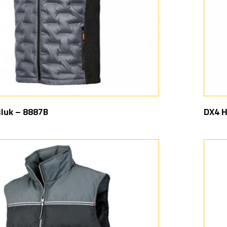
sluk – 8887B
DX4 H