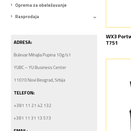
Oprema za obeležavanje
Rasprodaja
WX3 Portwe
ADRESA:
T751
Bulevar Mihajla Pupina 10g/s1
YUBC – YU Business Center
11070 Novi Beograd, Srbija
TELEFON:
+381 11 21 42 132
+381 11 31 13 573
EMAIL: