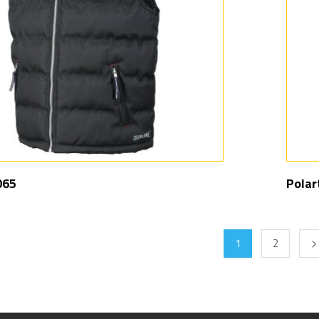
065
Polar
1
2