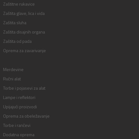
Zaštitne rukavice
Zaštita glave, lica i vida
Zaštita sluha
Zaštita disajnih organa
Zaštita od pada
Oprema za zavarivanje
Merdevine
Ručni alat
Torbe i pojasevi za alat
Lampe i reflektori
Upijajući proizvodi
Oprema za obeležavanje
Torbe i rančevi
Dodatna oprema