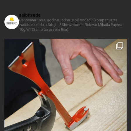
seibltrade
Osnovana 1993. godine, jedna je od vodećih kompanija za
zaštitu na radu u Srbiji.
📍Showroom – Bulevar Mihaila Pupina
10g/s1
(Samo za pravna lica).