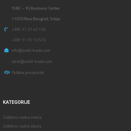
YUBC – YU Business Center
11070 Novi Beograd, Srbija
+381 11 21 42 132
+381 11 31 13 573
info@seibl-trade.com
desk@seibl-trade.com
Politika privatnosti
KATEGORIJE
Zaštitna i radna odeća
Zaštitna i radna obuća