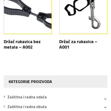
Držač rukavica bez
Držač za rukavice –
metala – A002
A001
KATEGORIJE PROIZVODA
Zaštitna i radna odeća
Zaštitna i radna obuća