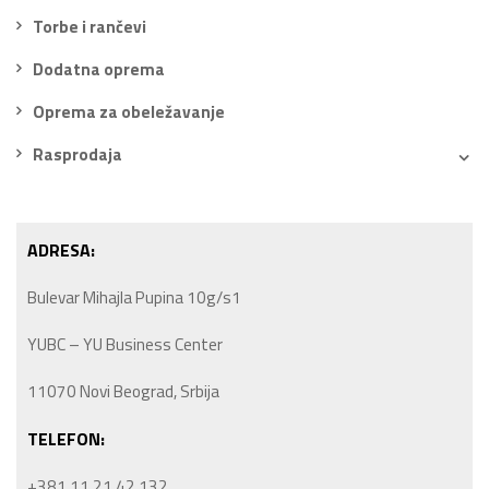
Torbe i rančevi
Dodatna oprema
Oprema za obeležavanje
Rasprodaja
ADRESA:
Bulevar Mihajla Pupina 10g/s1
YUBC – YU Business Center
11070 Novi Beograd, Srbija
TELEFON:
+381 11 21 42 132