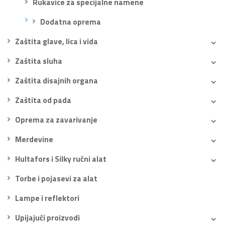
Rukavice za specijalne namene
Dodatna oprema
Zaštita glave, lica i vida
Zaštita sluha
Zaštita disajnih organa
Zaštita od pada
Oprema za zavarivanje
Merdevine
Hultafors i Silky ručni alat
Torbe i pojasevi za alat
Lampe i reflektori
Upijajući proizvodi