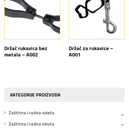
Držač rukavica bez
Držač za rukavice –
metala – A002
A001
KATEGORIJE PROIZVODA
Zaštitna i radna odeća
Zaštitna i radna obuća