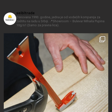
seibltrade
Osnovana 1993. godine, jedna je od vodećih kompanija za
zaštitu na radu u Srbiji.
📍Showroom – Bulevar Mihaila Pupina
10g/s1
(Samo za pravna lica).