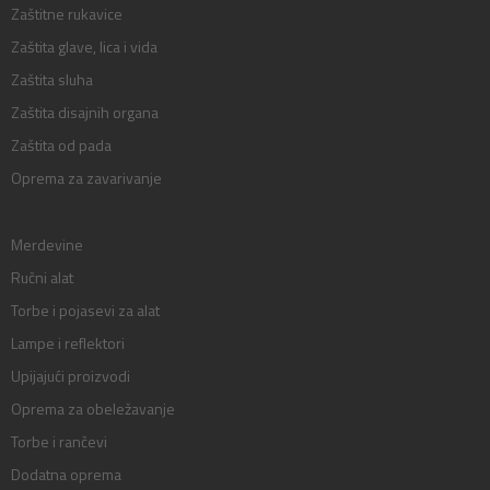
Zaštitne rukavice
Zaštita glave, lica i vida
Zaštita sluha
Zaštita disajnih organa
Zaštita od pada
Oprema za zavarivanje
Merdevine
Ručni alat
Torbe i pojasevi za alat
Lampe i reflektori
Upijajući proizvodi
Oprema za obeležavanje
Torbe i rančevi
Dodatna oprema