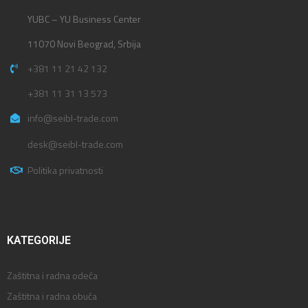
YUBC – YU Business Center
11070 Novi Beograd, Srbija
+381 11 21 42 132
+381 11 31 13 573
info@seibl-trade.com
desk@seibl-trade.com
Politika privatnosti
KATEGORIJE
Zaštitna i radna odeća
Zaštitna i radna obuća