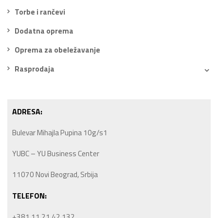
Torbe i rančevi
Dodatna oprema
Oprema za obeležavanje
Rasprodaja
ADRESA:
Bulevar Mihajla Pupina 10g/s1
YUBC – YU Business Center
11070 Novi Beograd, Srbija
TELEFON:
+381 11 21 42 132