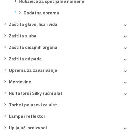
Rukavice za specijalne namene
Dodatna oprema
Zaštita glave, lica i vida
Zaštita sluha
Zaštita disajnih organa
Zaštita od pada
Oprema za zavarivanje
Merdevine
Hultafors i Silky ručni alat
Torbe i pojasevi za alat
Lampe i reflektori
Upijajući proizvodi