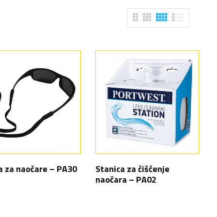
a za naočare – PA30
Stanica za čišćenje
naočara – PA02