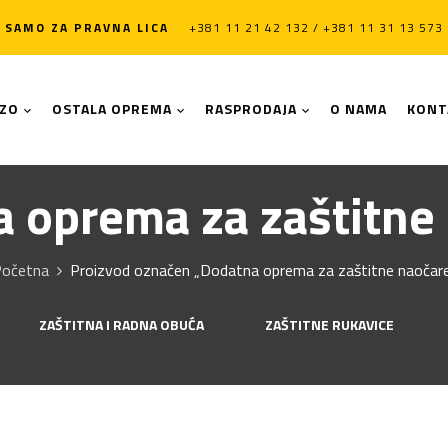
SAMO ZA PRAVNA LICA
+381 11 21 42 132 / +381 11 31 13 573
LZO
OSTALA OPREMA
RASPRODAJA
O NAMA
KONT
 oprema za zaštitne
očetna
Proizvod označen „Dodatna oprema za zaštitne naočar
ZAŠTITNA I RADNA OBUĆA
ZAŠTITNE RUKAVICE