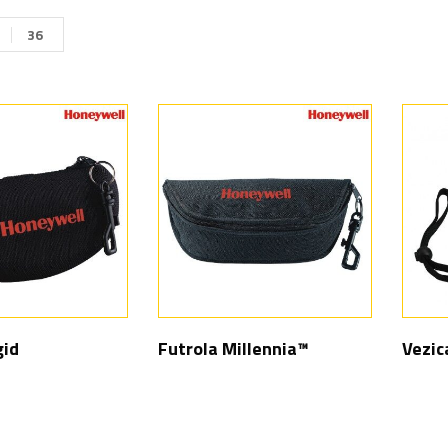
36
gid
Futrola Millennia™
Vezic