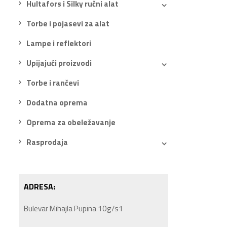
Hultafors i Silky ručni alat
Torbe i pojasevi za alat
Lampe i reflektori
Upijajući proizvodi
Torbe i rančevi
Dodatna oprema
Oprema za obeležavanje
Rasprodaja
ADRESA:
Bulevar Mihajla Pupina 10g/s1