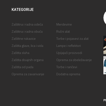
KATEGORIJE
Zaštitna i radna odeća
Merdevine
Zaštitna i radna obuća
Ručni alat
Zaštitne rukavice
Torbe i pojasevi za alat
Zaštita glave, lica i vida
Lampe i reflektori
Zaštita sluha
Upijajući proizvodi
Zaštita disajnih organa
Oprema za obeležavanje
Zaštita od pada
Torbe i rančevi
Oprema za zavarivanje
Dodatna oprema
P