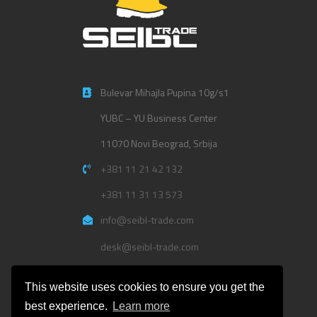
Bulevar Mihajla Pupina 10g/s1
YUBC – YU Business Center
11070 Novi Beograd, Srbija
+381 11 21 42 132
+381 11 31 13 573
info@seibl-trade.com
desk@seibl-trade.com
Politika privatnosti
This website uses cookies to ensure you get the
best experience.
Learn more