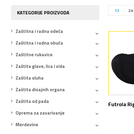
12
24
KATEGORIJE PROIZVODA
Zaštitna i radna odeća
Zaštitna i radna obuća
Zaštitne rukavice
Zaštita glave, lica i vida
Zaštita sluha
Zaštita disajnih organa
Zaštita od pada
Futrola Ri
Oprema za zavarivanje
Merdevine