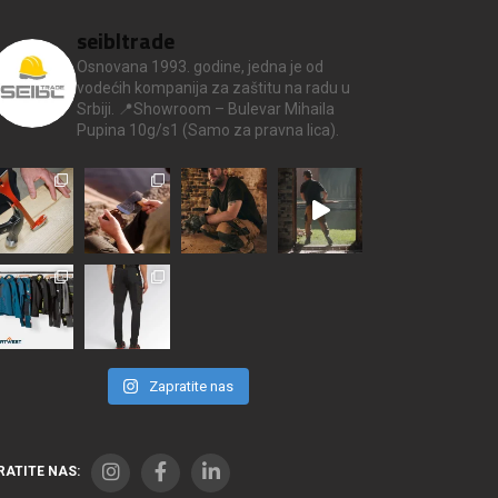
seibltrade
Osnovana 1993. godine, jedna je od
vodećih kompanija za zaštitu na radu u
Srbiji.
📍Showroom – Bulevar Mihaila
Pupina 10g/s1
(Samo za pravna lica).
Zapratite nas
RATITE NAS: