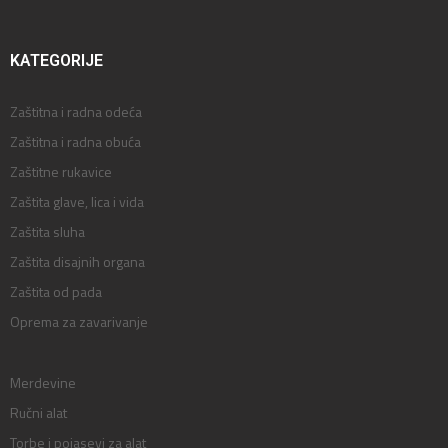
KATEGORIJE
Zaštitna i radna odeća
Zaštitna i radna obuća
Zaštitne rukavice
Zaštita glave, lica i vida
Zaštita sluha
Zaštita disajnih organa
Zaštita od pada
Oprema za zavarivanje
Merdevine
Ručni alat
Torbe i pojasevi za alat