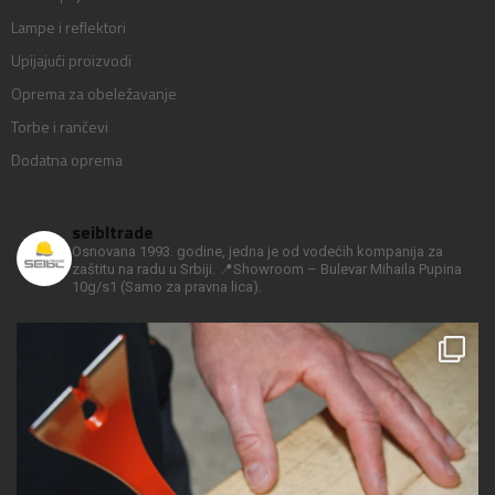
Lampe i reflektori
Upijajući proizvodi
Oprema za obeležavanje
Torbe i rančevi
Dodatna oprema
seibltrade
Osnovana 1993. godine, jedna je od vodećih kompanija za
zaštitu na radu u Srbiji.
📍Showroom – Bulevar Mihaila Pupina
10g/s1
(Samo za pravna lica).