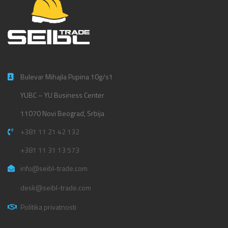
Bulevar Mihajla Pupina 10g/s1
YUBC – YU Business Center
11070 Novi Beograd, Srbija
+381 11 21 42 132
+381 11 31 13 573
info@seibl-trade.com
desk@seibl-trade.com
Politika privatnosti