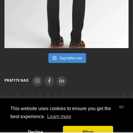
Zapratite nas
PRATITE NAS:
Copyright © 2021 Seibl Trade. Sva prava zadržana. Veb dizajn
This website uses cookies to ensure you get the
Studio Implicit
best experience.
Learn more
Sitemap
Decline
Allow