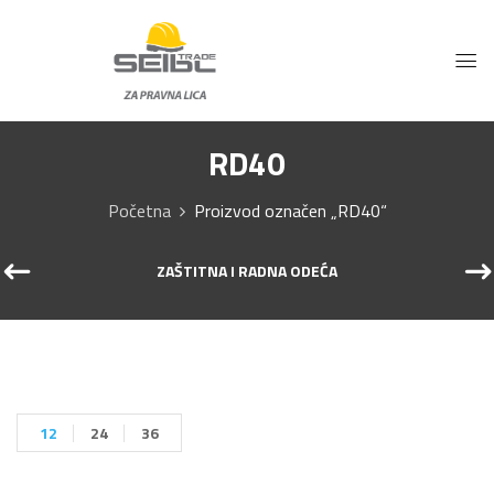
RD40
Početna
Proizvod označen „RD40“
ZAŠTITNA I RADNA ODEĆA
12
24
36