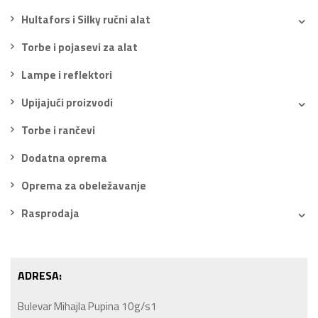
Hultafors i Silky ručni alat
Torbe i pojasevi za alat
Lampe i reflektori
Upijajući proizvodi
Torbe i rančevi
Dodatna oprema
Oprema za obeležavanje
Rasprodaja
ADRESA:
Bulevar Mihajla Pupina 10g/s1