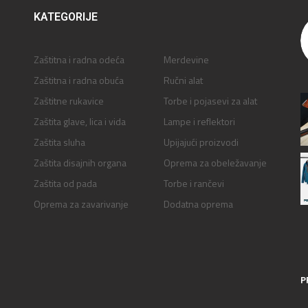
KATEGORIJE
Zaštitna i radna odeća
Merdevine
Zaštitna i radna obuća
Ručni alat
Zaštitne rukavice
Torbe i pojasevi za alat
Zaštita glave, lica i vida
Lampe i reflektori
Zaštita sluha
Upijajući proizvodi
Zaštita disajnih organa
Oprema za obeležavanje
Zaštita od pada
Torbe i rančevi
Oprema za zavarivanje
Dodatna oprema
P