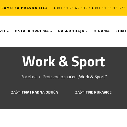
SAMO ZA PRAVNA LICA
+381 11 21 42 132 / +381 11 31 13 573
LZO
OSTALA OPREMA
RASPRODAJA
O NAMA
KONT
Work & Sport
Početna
Proizvod označen „Work & Sport“
ZAŠTITNA I RADNA OBUĆA
ZAŠTITNE RUKAVICE