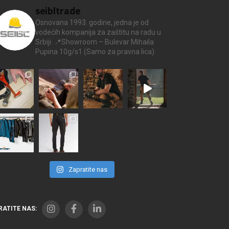
seibltrade
Osnovana 1993. godine, jedna je od
vodećih kompanija za zaštitu na radu u
Srbiji.
📍Showroom – Bulevar Mihaila
Pupina 10g/s1
(Samo za pravna lica).
Zapratite nas
RATITE NAS: