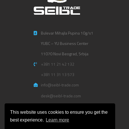
Bulevar Mihajla Pupina 10g/s1
YUBC – YU Business Center
11070 Novi Beograd, Srbija
+381 11 21 42 132
+381 11 31 13 573
info@seibl-trade.com
desk@seibl-trade.com
Politika privatnosti
This website uses cookies to ensure you get the
best experience.
Learn more