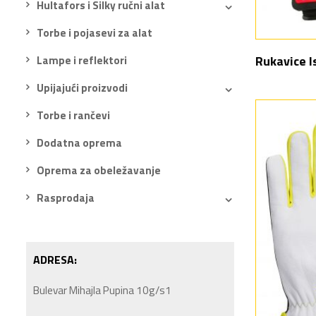
Hultafors i Silky ručni alat
Torbe i pojasevi za alat
Rukavice I
Lampe i reflektori
Upijajući proizvodi
Torbe i rančevi
Dodatna oprema
Oprema za obeležavanje
Rasprodaja
ADRESA:
Bulevar Mihajla Pupina 10g/s1