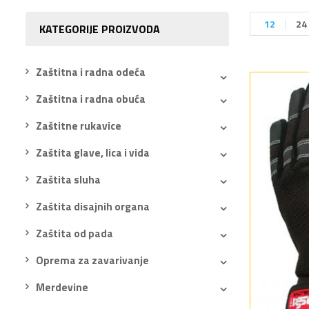
12
24
KATEGORIJE PROIZVODA
Zaštitna i radna odeća
Zaštitna i radna obuća
Zaštitne rukavice
Zaštita glave, lica i vida
Zaštita sluha
Zaštita disajnih organa
Zaštita od pada
Oprema za zavarivanje
Merdevine