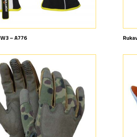
PW3 – A776
Rukav