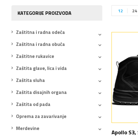
12
24
KATEGORIJE PROIZVODA
Zaštitna i radna odeća
Zaštitna i radna obuća
Zaštitne rukavice
Zaštita glave, lica i vida
Zaštita sluha
Zaštita disajnih organa
Zaštita od pada
Oprema za zavarivanje
Merdevine
Apollo S3,