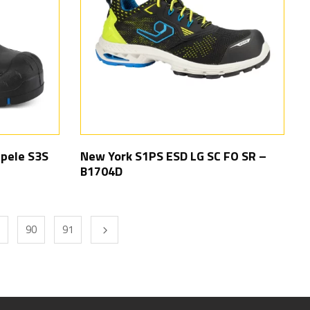
ipele S3S
New York S1PS ESD LG SC FO SR –
B1704D
90
91