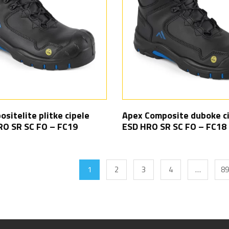
sitelite plitke cipele
Apex Composite duboke c
RO SR SC FO – FC19
ESD HRO SR SC FO – FC18
1
2
3
4
…
89