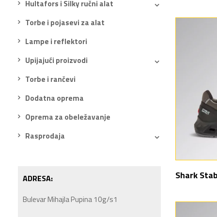
Hultafors i Silky ručni alat
Torbe i pojasevi za alat
Lampe i reflektori
Upijajući proizvodi
Torbe i rančevi
Dodatna oprema
Oprema za obeležavanje
Rasprodaja
Shark Stab
ADRESA:
Bulevar Mihajla Pupina 10g/s1