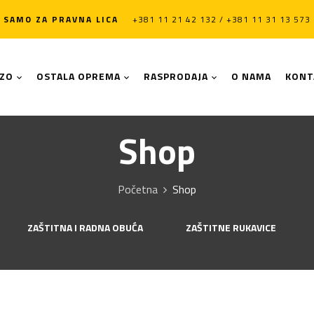
SAMO ZA PRAVNA LICA
+381 11 21 42 132 / +381 11 31 13 573
LZO
OSTALA OPREMA
RASPRODAJA
O NAMA
KONT
Shop
Početna
Shop
ZAŠTITNA I RADNA OBUĆA
ZAŠTITNE RUKAVICE