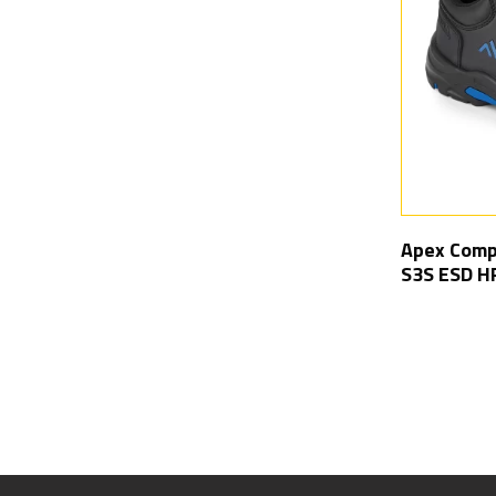
Apex Compo
S3S ESD H