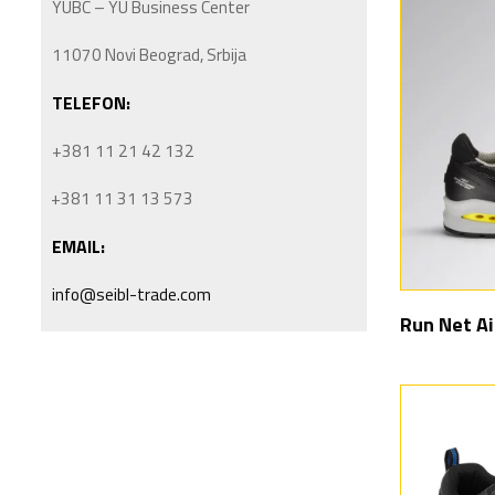
YUBC – YU Business Center
11070 Novi Beograd, Srbija
TELEFON:
+381 11 21 42 132
+381 11 31 13 573
EMAIL:
info@seibl-trade.com
Run Net A