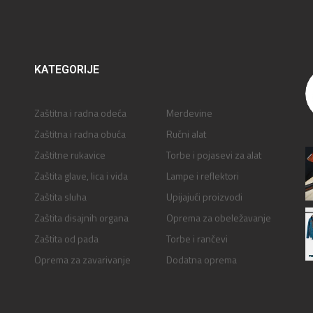
KATEGORIJE
Zaštitna i radna odeća
Merdevine
Zaštitna i radna obuća
Ručni alat
Zaštitne rukavice
Torbe i pojasevi za alat
Zaštita glave, lica i vida
Lampe i reflektori
Zaštita sluha
Upijajući proizvodi
Zaštita disajnih organa
Oprema za obeležavanje
Zaštita od pada
Torbe i rančevi
Oprema za zavarivanje
Dodatna oprema