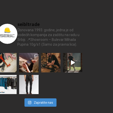
seibltrade
Osnovana 1993. godine, jedna je od
vodećih kompanija za zaštitu na radu u
Srbiji.
📍Showroom – Bulevar Mihaila
Pupina 10g/s1
(Samo za pravna lica).
Zapratite nas