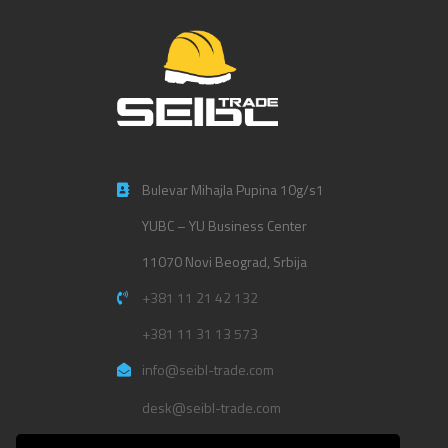
Bulevar Mihajla Pupina 10g/s1
YUBC – YU Business Center
11070 Novi Beograd, Srbija
+381 11 21 42 132
+381 11 31 13 573
info@seibl-trade.com
desk@seibl-trade.com
Politika privatnosti