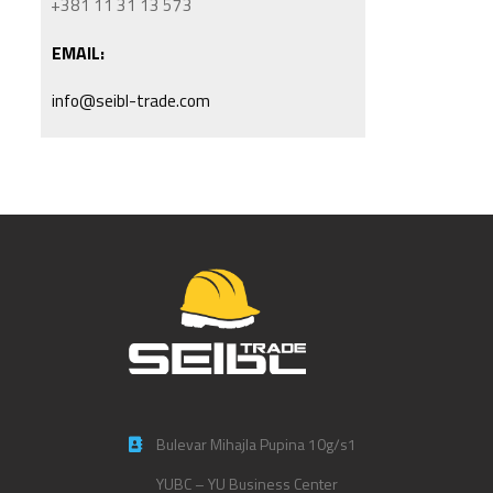
+381 11 31 13 573
EMAIL:
info@seibl-trade.com
Bulevar Mihajla Pupina 10g/s1
YUBC – YU Business Center