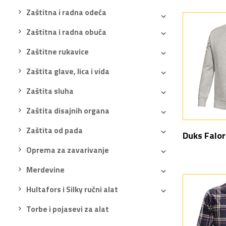
Zaštitna i radna odeća
Zaštitna i radna obuća
Zaštitne rukavice
Zaštita glave, lica i vida
Zaštita sluha
Zaštita disajnih organa
Zaštita od pada
Duks Falor
Oprema za zavarivanje
Merdevine
Hultafors i Silky ručni alat
Torbe i pojasevi za alat