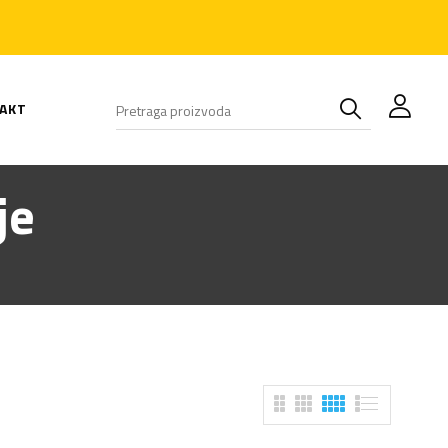
AKT
je