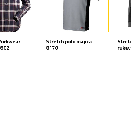
Workwear
Stretch polo majica –
Stret
8502
8170
rukav