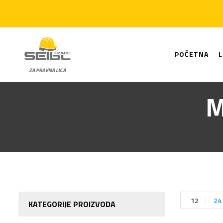
POČETNA
M
12
24
KATEGORIJE PROIZVODA