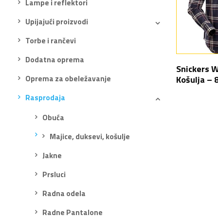
Lampe i reflektori
Upijajući proizvodi
Torbe i rančevi
Dodatna oprema
Snickers 
Košulja – 
Oprema za obeležavanje
Rasprodaja
Obuća
Majice, duksevi, košulje
Jakne
Prsluci
Radna odela
Radne Pantalone