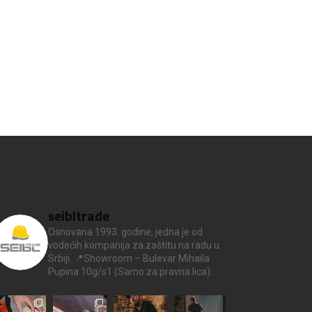
seibltrade
Osnovana 1993. godine, jedna je od
vodećih kompanija za zaštitu na radu u
Srbiji.
📍Showroom – Bulevar Mihaila
Pupina 10g/s1
(Samo za pravna lica).