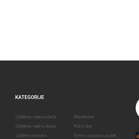
KATEGORIJE
Zaštitna i radna odeća
Merdevine
Zaštitna i radna obuća
Ručni alat
Zaštitne rukavice
Torbe i pojasevi za alat