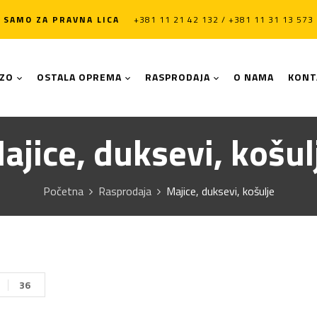
SAMO ZA PRAVNA LICA
+381 11 21 42 132 / +381 11 31 13 573
LZO
OSTALA OPREMA
RASPRODAJA
O NAMA
KONT
ajice, duksevi, košul
Početna
Rasprodaja
Majice, duksevi, košulje
36