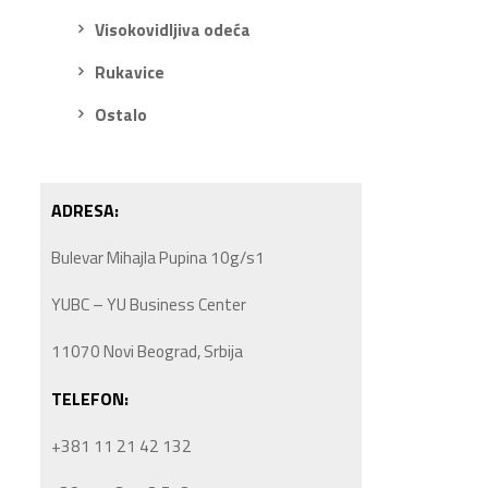
Visokovidljiva odeća
Rukavice
Ostalo
ADRESA:
Bulevar Mihajla Pupina 10g/s1
YUBC – YU Business Center
11070 Novi Beograd, Srbija
TELEFON:
+381 11 21 42 132