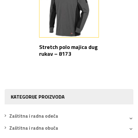
Stretch polo majica dug
rukav – 8173
KATEGORIJE PROIZVODA
Zaštitna i radna odeća
Zaštitna i radna obuća