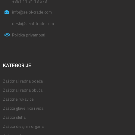
+381 11 31 13 573
info@seibl-trade.com
desk@seibl-trade.com
Politika privatnosti
KATEGORIJE
Zaštitna i radna odeća
Zaštitna i radna obuća
Zaštitne rukavice
Zaštita glave, lica i vida
Zaštita sluha
Zaštita disajnih organa