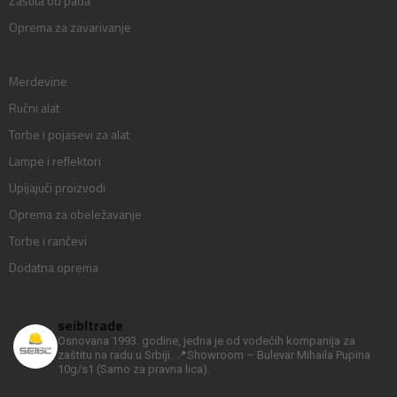
Zaštita od pada
Oprema za zavarivanje
Merdevine
Ručni alat
Torbe i pojasevi za alat
Lampe i reflektori
Upijajući proizvodi
Oprema za obeležavanje
Torbe i rančevi
Dodatna oprema
seibltrade
Osnovana 1993. godine, jedna je od vodećih kompanija za
zaštitu na radu u Srbiji.
📍Showroom – Bulevar Mihaila Pupina
10g/s1
(Samo za pravna lica).