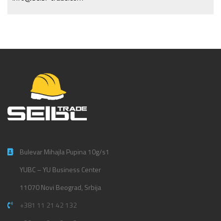
Bulevar Mihajla Pupina 10g/s1
YUBC – YU Business Center
11070 Novi Beograd, Srbija
+381 11 21 42 132