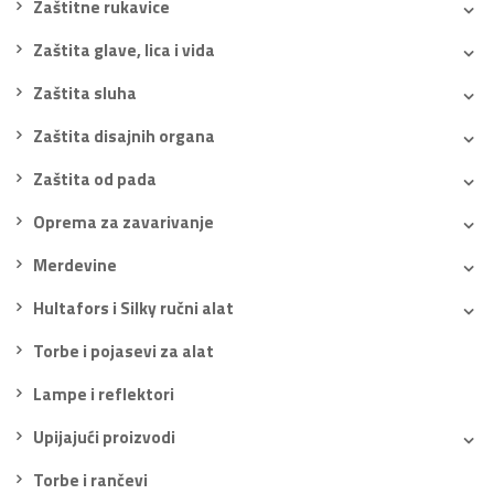
Zaštitne rukavice
Zaštita glave, lica i vida
Zaštita sluha
Zaštita disajnih organa
Zaštita od pada
Oprema za zavarivanje
Merdevine
Hultafors i Silky ručni alat
Torbe i pojasevi za alat
Lampe i reflektori
Upijajući proizvodi
Torbe i rančevi