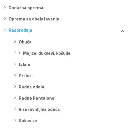
Dodatna oprema
Oprema za obeležavanje
Rasprodaja
Obuća
Majice, duksevi, košulje
Jakne
Prsluci
Radna odela
Radne Pantalone
Visokovidljiva odeća
Rukavice