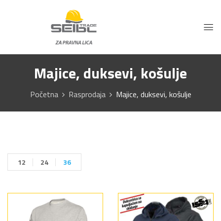
Majice, duksevi, košulje
Početna
Rasprodaja
Majice, duksevi, košulje
12
24
36