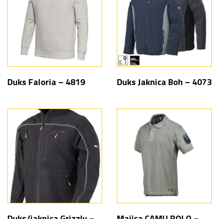
Duks Faloria – 4819
Duks Jaknica Boh – 4073
Duks/jaknica Grizzly –
Majica CAMU POLO –