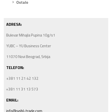
Ostalo
ADRESA:
Bulevar Mihajla Pupina 10g/s1
YUBC – YU Business Center
11070 Novi Beograd, Srbija
TELEFON:
+381 11 21 42 132
+381 11 31 13 573
EMAIL:
info@seibl-trade.com