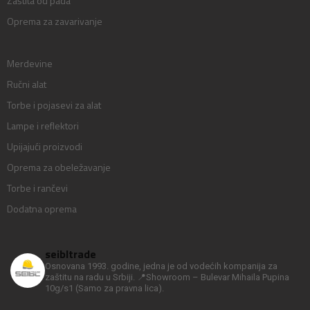
Zaštita od pada
Oprema za zavarivanje
Merdevine
Ručni alat
Torbe i pojasevi za alat
Lampe i reflektori
Upijajući proizvodi
Oprema za obeležavanje
Torbe i rančevi
Dodatna oprema
seibltrade
Osnovana 1993. godine, jedna je od vodećih kompanija za
zaštitu na radu u Srbiji.
📍Showroom – Bulevar Mihaila Pupina
10g/s1
(Samo za pravna lica).