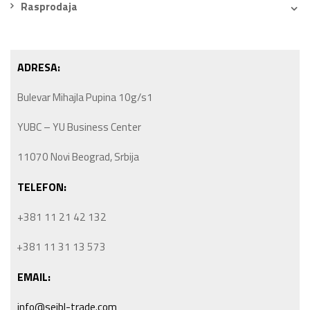
Rasprodaja
ADRESA:
Bulevar Mihajla Pupina 10g/s1
YUBC – YU Business Center
11070 Novi Beograd, Srbija
TELEFON:
+381 11 21 42 132
+381 11 31 13 573
EMAIL:
info@seibl-trade.com