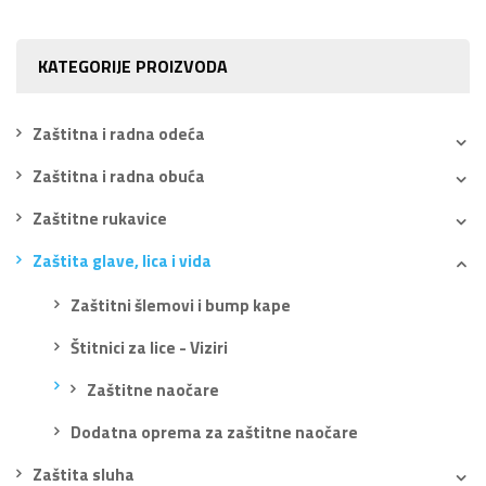
KATEGORIJE PROIZVODA
Zaštitna i radna odeća
Zaštitna i radna obuća
Zaštitne rukavice
Zaštita glave, lica i vida
Zaštitni šlemovi i bump kape
Štitnici za lice - Viziri
Zaštitne naočare
Dodatna oprema za zaštitne naočare
Zaštita sluha