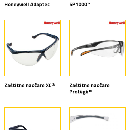
Honeywell Adaptec
SP1000™
Zaštitne naočare XC®
Zaštitne naočare
Protégé™