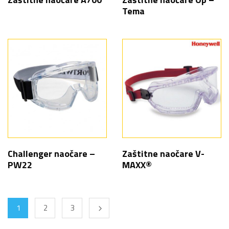
Tema
Challenger naočare –
Zaštitne naočare V-
PW22
MAXX®
1
2
3