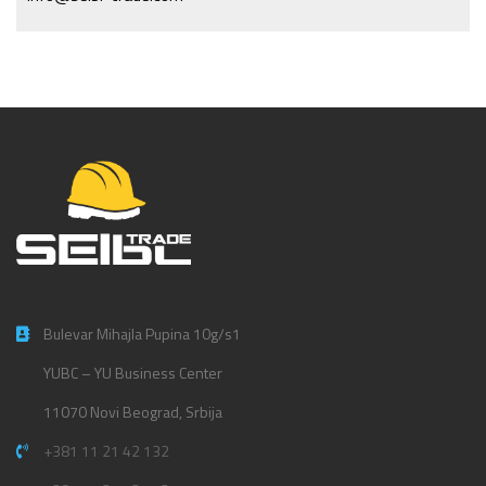
Bulevar Mihajla Pupina 10g/s1
YUBC – YU Business Center
11070 Novi Beograd, Srbija
+381 11 21 42 132