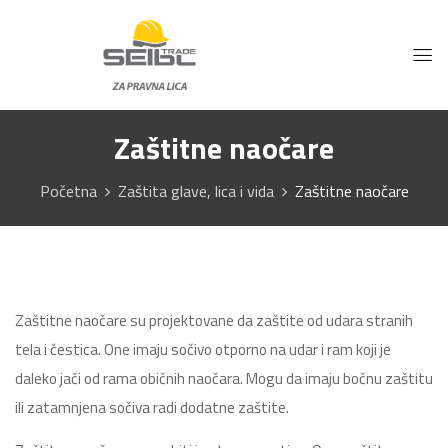
Zaštitne naočare
Početna
Zaštita glave, lica i vida
Zaštitne naočare
Zaštitne naočare su projektovane da zaštite od udara stranih
tela i čestica. One imaju sočivo otporno na udar i ram koji je
daleko jači od rama običnih naočara. Mogu da imaju bočnu zaštitu
ili zatamnjena sočiva radi dodatne zaštite.