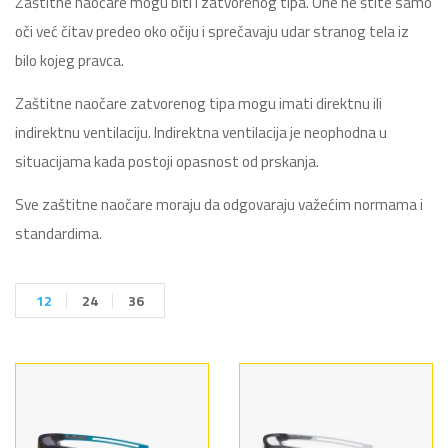
Zaštitne naočare mogu biti i zatvorenog tipa. One ne štite samo
oči već čitav predeo oko očiju i sprečavaju udar stranog tela iz
bilo kojeg pravca.
Zaštitne naočare zatvorenog tipa mogu imati direktnu ili
indirektnu ventilaciju. Indirektna ventilacija je neophodna u
situacijama kada postoji opasnost od prskanja.
Sve zaštitne naočare moraju da odgovaraju važećim normama i
standardima.
12
24
36