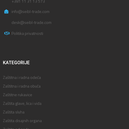
+381 11 31 13 573
info@seibl-trade.com
desk@seibl-trade.com
Politika privatnosti
KATEGORIJE
Zaštitna i radna odeća
Zaštitna i radna obuća
Zaštitne rukavice
Zaštita glave, lica i vida
Zaštita sluha
Zaštita disajnih organa