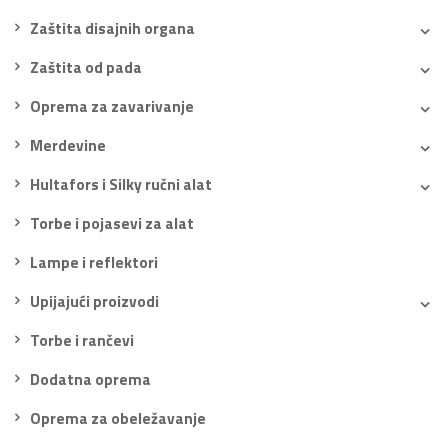
Zaštita disajnih organa
Zaštita od pada
Oprema za zavarivanje
Merdevine
Hultafors i Silky ručni alat
Torbe i pojasevi za alat
Lampe i reflektori
Upijajući proizvodi
Torbe i rančevi
Dodatna oprema
Oprema za obeležavanje