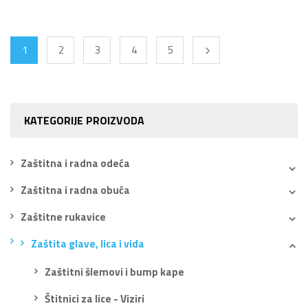
1
2
3
4
5
KATEGORIJE PROIZVODA
Zaštitna i radna odeća
Zaštitna i radna obuća
Zaštitne rukavice
Zaštita glave, lica i vida
Zaštitni šlemovi i bump kape
Štitnici za lice - Viziri