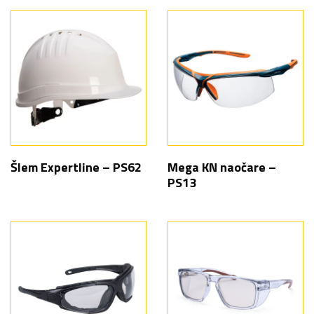
Šlem Expertline – PS62
Mega KN naočare –
PS13