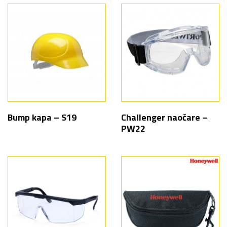
Bump kapa – S19
Challenger naočare –
PW22