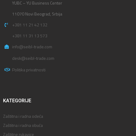
YUBC – YU Business Center
11070 Novi Beograd, Srbija
+381 11 21 42 132
+381 11 31 13 573
info@seibl-trade.com
desk@seibl-trade.com
Politika privatnosti
KATEGORIJE
Zaštitna i radna odeća
Zaštitna i radna obuća
Zaštitne rukavice