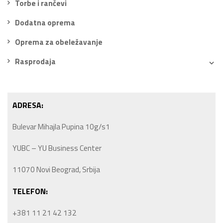
Torbe i rančevi
Dodatna oprema
Oprema za obeležavanje
Rasprodaja
ADRESA:
Bulevar Mihajla Pupina 10g/s1
YUBC – YU Business Center
11070 Novi Beograd, Srbija
TELEFON:
+381 11 21 42 132