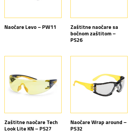
Naočare Levo – PW11
Zaštitne naočare sa
bočnom zaštitom –
PS26
Zaštitne naočare Tech
Naočare Wrap around –
Look Lite KN – PS27
PS32