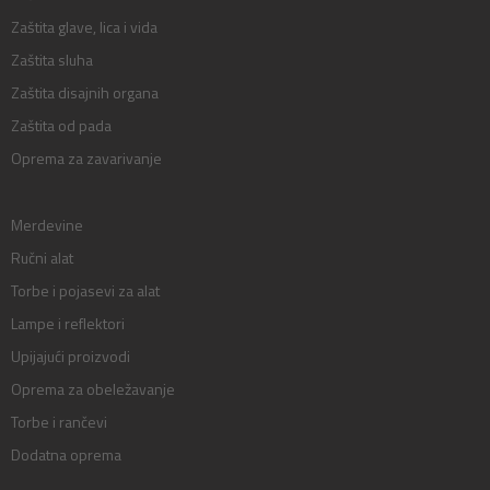
Zaštita glave, lica i vida
Zaštita sluha
Zaštita disajnih organa
Zaštita od pada
Oprema za zavarivanje
Merdevine
Ručni alat
Torbe i pojasevi za alat
Lampe i reflektori
Upijajući proizvodi
Oprema za obeležavanje
Torbe i rančevi
Dodatna oprema