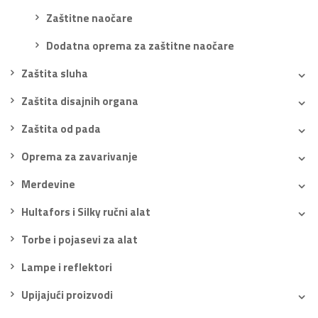
Zaštitne naočare
Dodatna oprema za zaštitne naočare
Zaštita sluha
Zaštita disajnih organa
Zaštita od pada
Oprema za zavarivanje
Merdevine
Hultafors i Silky ručni alat
Torbe i pojasevi za alat
Lampe i reflektori
Upijajući proizvodi