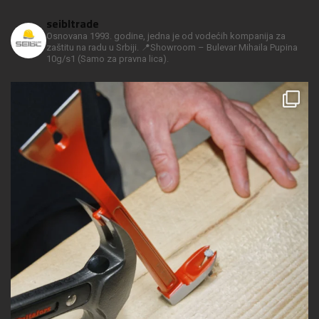
seibltrade
Osnovana 1993. godine, jedna je od vodećih kompanija za
zaštitu na radu u Srbiji.
📍Showroom – Bulevar Mihaila Pupina
10g/s1
(Samo za pravna lica).