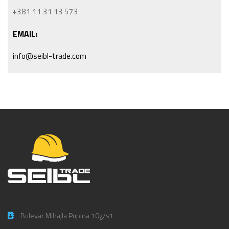
+381 11 31 13 573
EMAIL:
info@seibl-trade.com
Bulevar Mihajla Pupina 10g/s1