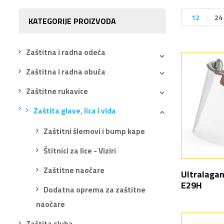
12
24
KATEGORIJE PROIZVODA
Zaštitna i radna odeća
Zaštitna i radna obuća
Zaštitne rukavice
Zaštita glave, lica i vida
Zaštitni šlemovi i bump kape
Štitnici za lice - Viziri
Zaštitne naočare
Ultralagan
E29H
Dodatna oprema za zaštitne
naočare
Zaštita sluha