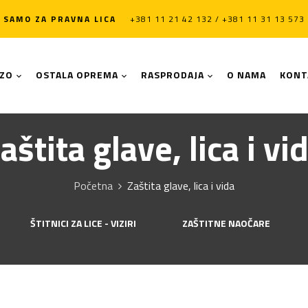
SAMO ZA PRAVNA LICA
+381 11 21 42 132 / +381 11 31 13 573
LZO
OSTALA OPREMA
RASPRODAJA
O NAMA
KONT
aštita glave, lica i vi
Početna
Zaštita glave, lica i vida
ŠTITNICI ZA LICE - VIZIRI
ZAŠTITNE NAOČARE