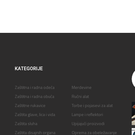
KATEGORIJE
Zaštitna i radna odeća
Merdevine
Zaštitna i radna obuća
Ručni alat
Zaštitne rukavice
Torbe i pojasevi za alat
Zaštita glave, lica i vida
Lampe i reflektori
Zaštita sluha
Upijajući proizvodi
Zaštita disajnih organa
Oprema za obeležavanje