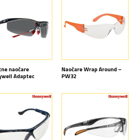
tne naočare
Naočare Wrap Around –
well Adaptec
PW32