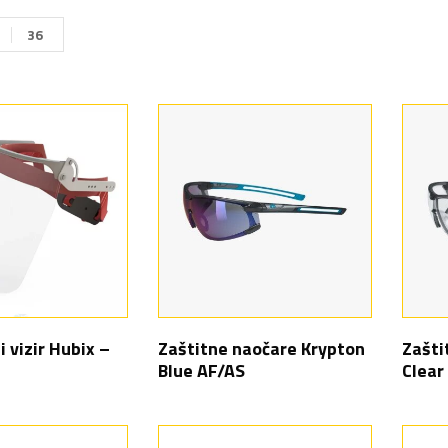
36
i vizir Hubix –
Zaštitne naočare Krypton
Zašti
Blue AF/AS
Clear