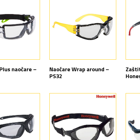
Plus naočare –
Naočare Wrap around –
Zašti
PS32
Honey