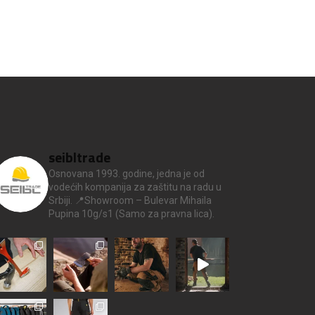
seibltrade
Osnovana 1993. godine, jedna je od
vodećih kompanija za zaštitu na radu u
Srbiji.
📍Showroom – Bulevar Mihaila
Pupina 10g/s1
(Samo za pravna lica).