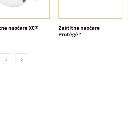
tne naočare XC®
Zaštitne naočare
Protégé™
5