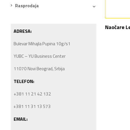
Rasprodaja
Naočare L
ADRESA:
Bulevar Mihajla Pupina 10g/s1
YUBC – YU Business Center
11070 Novi Beograd, Srbija
TELEFON:
+381 11 21 42 132
+381 11 31 13 573
EMAIL: