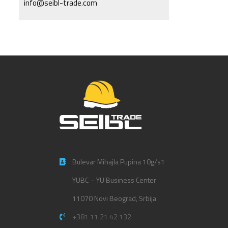
info@seibl-trade.com
Bulevar Mihajla Pupina 10g/s1
YUBC – YU Business Center
11070 Novi Beograd, Srbija
+381 11 21 42 132