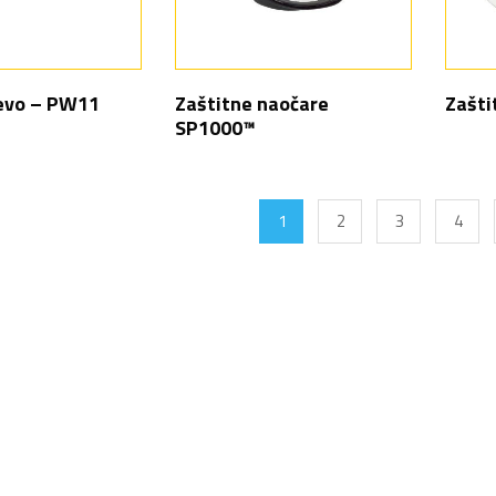
evo – PW11
Zaštitne naočare
Zašti
SP1000™
1
2
3
4