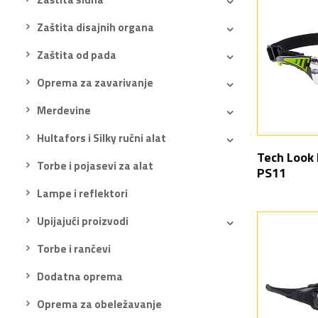
Zaštita disajnih organa
Zaštita od pada
Oprema za zavarivanje
Merdevine
Hultafors i Silky ručni alat
Tech Look 
Torbe i pojasevi za alat
PS11
Lampe i reflektori
Upijajući proizvodi
Torbe i rančevi
Dodatna oprema
Oprema za obeležavanje