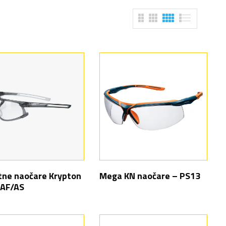
tne naočare Krypton
Mega KN naočare – PS13
 AF/AS