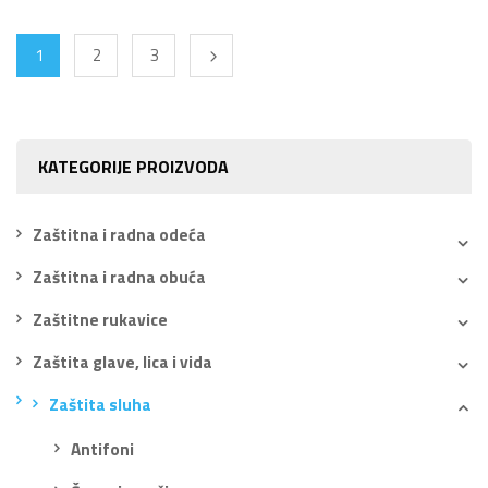
1
2
3
KATEGORIJE PROIZVODA
Zaštitna i radna odeća
Zaštitna i radna obuća
Zaštitne rukavice
Zaštita glave, lica i vida
Zaštita sluha
Antifoni