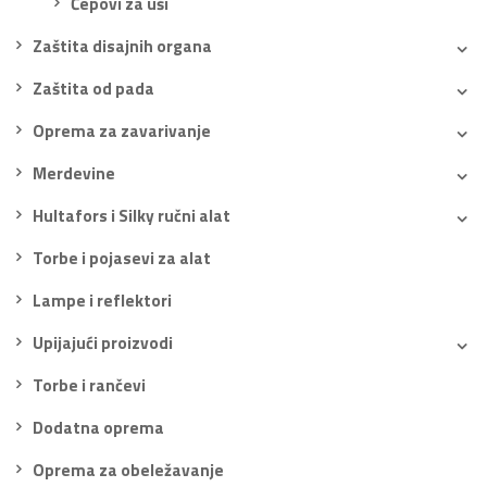
Čepovi za uši
Zaštita disajnih organa
Zaštita od pada
Oprema za zavarivanje
Merdevine
Hultafors i Silky ručni alat
Torbe i pojasevi za alat
Lampe i reflektori
Upijajući proizvodi
Torbe i rančevi
Dodatna oprema
Oprema za obeležavanje