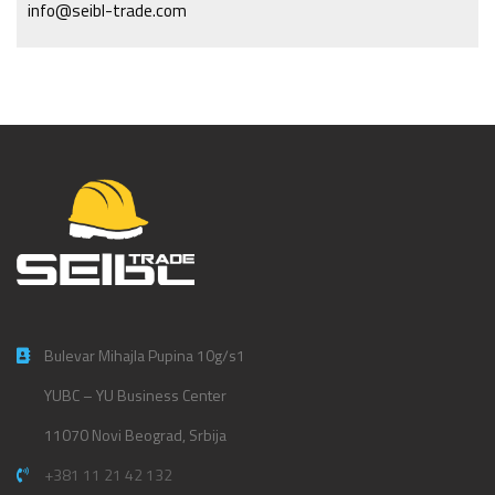
info@seibl-trade.com
Bulevar Mihajla Pupina 10g/s1
YUBC – YU Business Center
11070 Novi Beograd, Srbija
+381 11 21 42 132