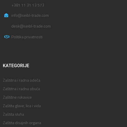
+381 11 31 13 573
info@seibl-trade.com
desk@seibl-trade.com
Politika privatnosti
KATEGORIJE
Zaštitna i radna odeća
Zaštitna i radna obuća
Zaštitne rukavice
Zaštita glave, lica i vida
Zaštita sluha
Zaštita disajnih organa