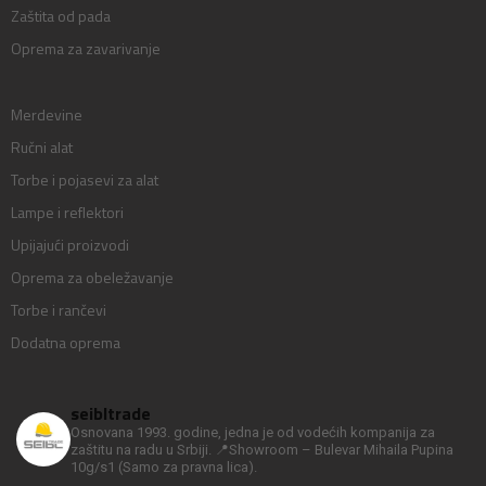
Zaštita od pada
Oprema za zavarivanje
Merdevine
Ručni alat
Torbe i pojasevi za alat
Lampe i reflektori
Upijajući proizvodi
Oprema za obeležavanje
Torbe i rančevi
Dodatna oprema
seibltrade
Osnovana 1993. godine, jedna je od vodećih kompanija za
zaštitu na radu u Srbiji.
📍Showroom – Bulevar Mihaila Pupina
10g/s1
(Samo za pravna lica).