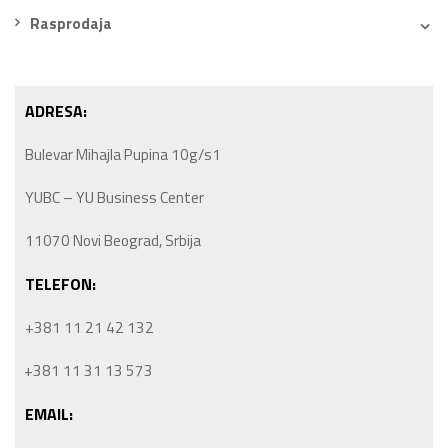
Rasprodaja
ADRESA:
Bulevar Mihajla Pupina 10g/s1
YUBC – YU Business Center
11070 Novi Beograd, Srbija
TELEFON:
+381 11 21 42 132
+381 11 31 13 573
EMAIL: