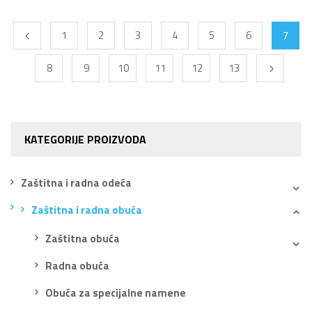
1
2
3
4
5
6
7
8
9
10
11
12
13
KATEGORIJE PROIZVODA
Zaštitna i radna odeća
Zaštitna i radna obuća
Zaštitna obuća
Radna obuća
Obuća za specijalne namene