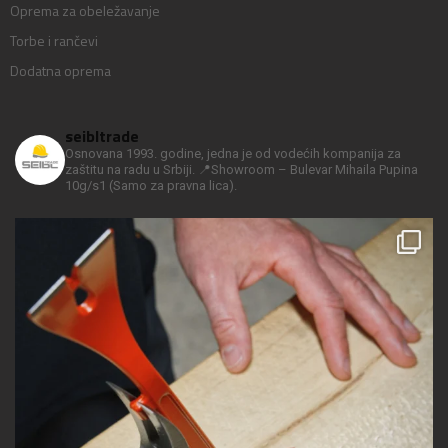
Oprema za obeležavanje
Torbe i rančevi
Dodatna oprema
seibltrade
Osnovana 1993. godine, jedna je od vodećih kompanija za
zaštitu na radu u Srbiji.
📍Showroom – Bulevar Mihaila Pupina
10g/s1
(Samo za pravna lica).