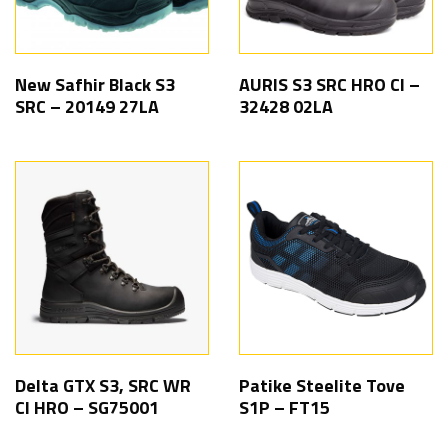
New Safhir Black S3
AURIS S3 SRC HRO CI –
SRC – 20149 27LA
32428 02LA
Delta GTX S3, SRC WR
Patike Steelite Tove
CI HRO – SG75001
S1P – FT15