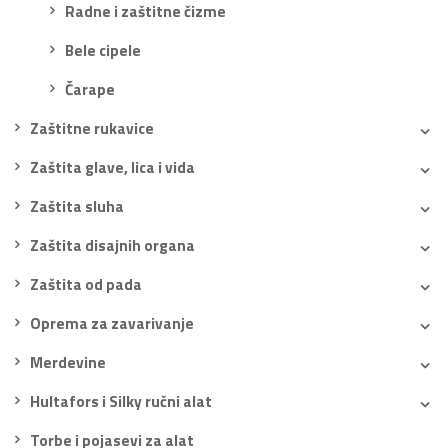
Radne i zaštitne čizme
Bele cipele
Čarape
Zaštitne rukavice
Zaštita glave, lica i vida
Zaštita sluha
Zaštita disajnih organa
Zaštita od pada
Oprema za zavarivanje
Merdevine
Hultafors i Silky ručni alat
Torbe i pojasevi za alat