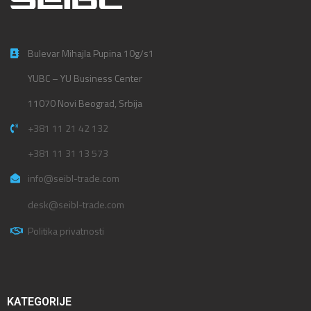
Bulevar Mihajla Pupina 10g/s1
YUBC – YU Business Center
11070 Novi Beograd, Srbija
+381 11 21 42 132
+381 11 31 13 573
info@seibl-trade.com
desk@seibl-trade.com
Politika privatnosti
KATEGORIJE