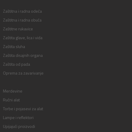
Zaštitna i radna odeća
Zaštitna i radna obuća
Zaštitne rukavice
Zaštita glave, lica i vida
Zaštita sluha
Zaštita disajnih organa
Zaštita od pada
Oprema za zavarivanje
Merdevine
Ručni alat
Torbe i pojasevi za alat
Lampe i reflektori
Upijajući proizvodi