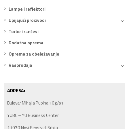
Lampe i reflektori
Upijajući proizvodi
Torbe i rančevi
Dodatna oprema
Oprema za obeležavanje
Rasprodaja
ADRESA:
Bulevar Mihajla Pupina 10g/s1
YUBC – YU Business Center
11070 Novi Beograd, Srbija