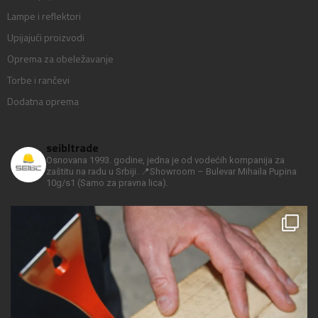
Lampe i reflektori
Upijajući proizvodi
Oprema za obeležavanje
Torbe i rančevi
Dodatna oprema
seibltrade
Osnovana 1993. godine, jedna je od vodećih kompanija za
zaštitu na radu u Srbiji.
📍Showroom – Bulevar Mihaila Pupina
10g/s1
(Samo za pravna lica).