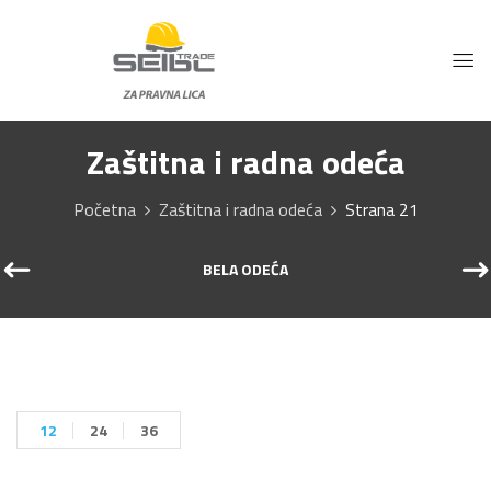
Zaštitna i radna odeća
Početna
Zaštitna i radna odeća
Strana 21
BELA ODEĆA
12
24
36