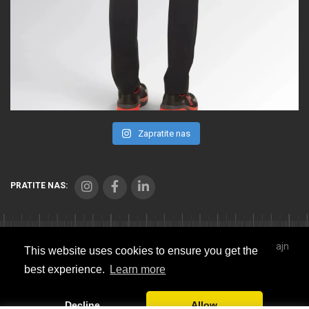
Zapratite nas
PRATITE NAS:
Copyright © 2021 Seibl Trade. Sva prava zadržana. Veb dizajn
This website uses cookies to ensure you get the
Studio Implicit
best experience.
Learn more
Sitemap
Decline
Allow