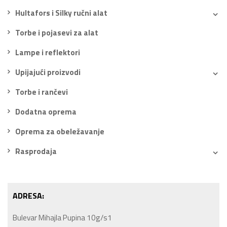
Hultafors i Silky ručni alat
Torbe i pojasevi za alat
Lampe i reflektori
Upijajući proizvodi
Torbe i rančevi
Dodatna oprema
Oprema za obeležavanje
Rasprodaja
ADRESA:
Bulevar Mihajla Pupina 10g/s1