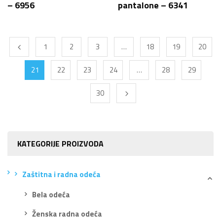
– 6956
pantalone – 6341
1
2
3
…
18
19
20
21
22
23
24
…
28
29
30
KATEGORIJE PROIZVODA
Zaštitna i radna odeća
Bela odeća
Ženska radna odeća