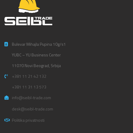
Bulevar Mihajla Pupina 10g/s1
YUBC – YU Business Center
11070 Novi Beograd, Srbija
+381 11 21 42 132
+381 11 31 13 573
info@seibl-trade.com
desk@seibl-trade.com
Politika privatnosti