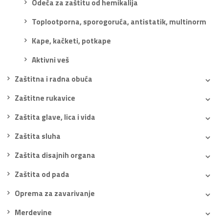
Odeća za zaštitu od hemikalija
Toplootporna, sporogoruća, antistatik, multinorm
Kape, kačketi, potkape
Aktivni veš
Zaštitna i radna obuća
Zaštitne rukavice
Zaštita glave, lica i vida
Zaštita sluha
Zaštita disajnih organa
Zaštita od pada
Oprema za zavarivanje
Merdevine