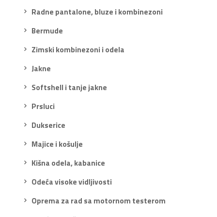
Radne pantalone, bluze i kombinezoni
Bermude
Zimski kombinezoni i odela
Jakne
Softshell i tanje jakne
Prsluci
Dukserice
Majice i košulje
Kišna odela, kabanice
Odeća visoke vidljivosti
Oprema za rad sa motornom testerom