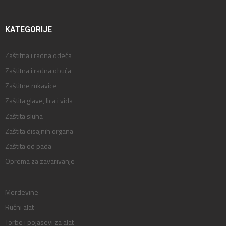
KATEGORIJE
Zaštitna i radna odeća
Zaštitna i radna obuća
Zaštitne rukavice
Zaštita glave, lica i vida
Zaštita sluha
Zaštita disajnih organa
Zaštita od pada
Oprema za zavarivanje
Merdevine
Ručni alat
Torbe i pojasevi za alat