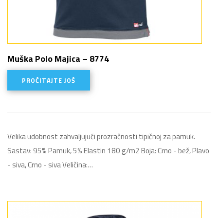
Muška Polo Majica – 8774
PROČITAJTE JOŠ
Velika udobnost zahvaljujući prozračnosti tipičnoj za pamuk.
Sastav: 95% Pamuk, 5% Elastin 180 g/m2 Boja: Crno - bež, Plavo
- siva, Crno - siva Veličina:…