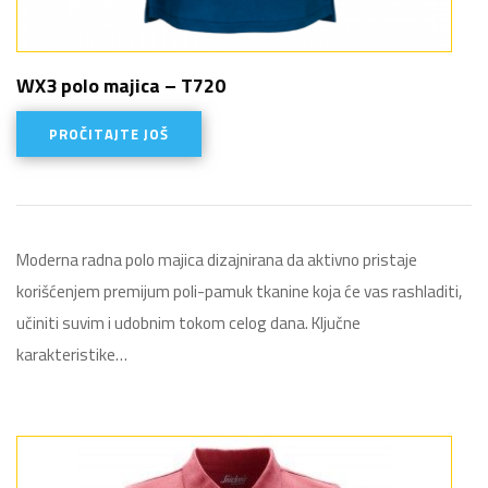
WX3 polo majica – T720
PROČITAJTE JOŠ
Moderna radna polo majica dizajnirana da aktivno pristaje
korišćenjem premijum poli-pamuk tkanine koja će vas rashladiti,
učiniti suvim i udobnim tokom celog dana. Ključne
karakteristike…