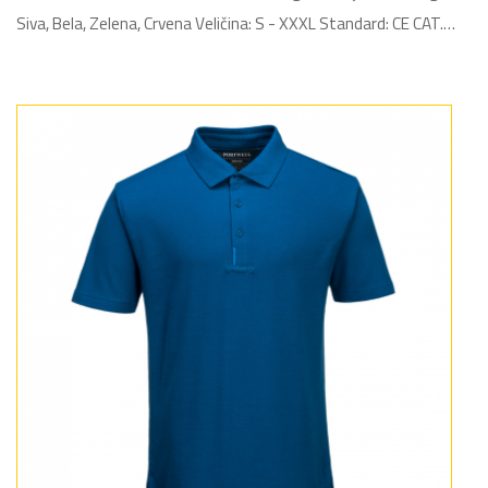
Siva, Bela, Zelena, Crvena Veličina: S - XXXL Standard: CE CAT.…