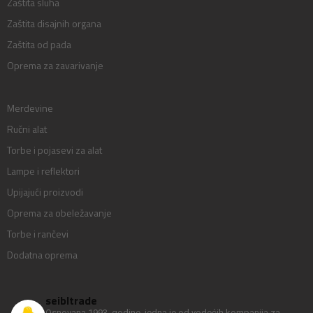
Zaštita sluha
Zaštita disajnih organa
Zaštita od pada
Oprema za zavarivanje
Merdevine
Ručni alat
Torbe i pojasevi za alat
Lampe i reflektori
Upijajući proizvodi
Oprema za obeležavanje
Torbe i rančevi
Dodatna oprema
seibltrade
Osnovana 1993. godine, jedna je od vodećih kompanija za