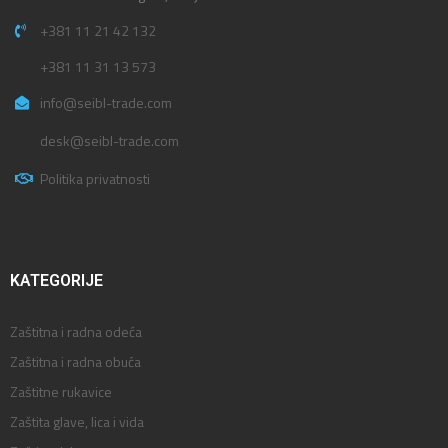
+381 11 21 42 132
+381 11 31 13 573
info@seibl-trade.com
desk@seibl-trade.com
Politika privatnosti
KATEGORIJE
Zaštitna i radna odeća
Zaštitna i radna obuća
Zaštitne rukavice
Zaštita glave, lica i vida