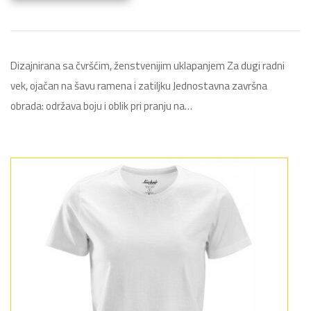
Dizajnirana sa čvršćim, ženstvenijim uklapanjem Za dugi radni
vek, ojačan na šavu ramena i zatiljku Jednostavna završna
obrada: održava boju i oblik pri pranju na…