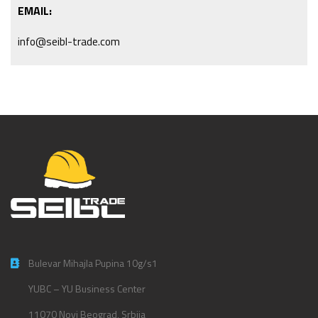
EMAIL:
info@seibl-trade.com
Bulevar Mihajla Pupina 10g/s1
YUBC – YU Business Center
11070 Novi Beograd, Srbija