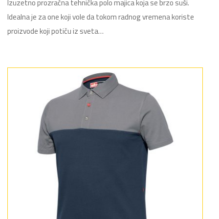
Izuzetno prozračna tehnička polo majica koja se brzo suši.
Idealna je za one koji vole da tokom radnog vremena koriste
proizvode koji potiču iz sveta…