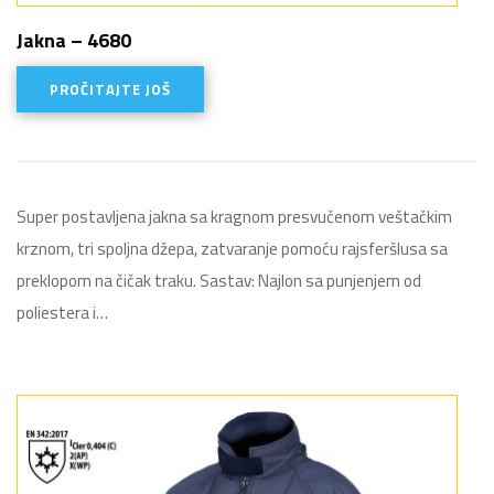
Jakna – 4680
PROČITAJTE JOŠ
Super postavljena jakna sa kragnom presvučenom veštačkim
krznom, tri spoljna džepa, zatvaranje pomoću rajsferšlusa sa
preklopom na čičak traku. Sastav: Najlon sa punjenjem od
poliestera i…