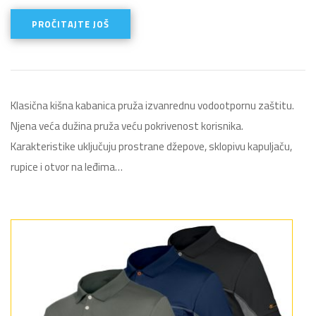
PROČITAJTE JOŠ
Klasična kišna kabanica pruža izvanrednu vodootpornu zaštitu.
Njena veća dužina pruža veću pokrivenost korisnika.
Karakteristike uključuju prostrane džepove, sklopivu kapuljaču,
rupice i otvor na leđima…