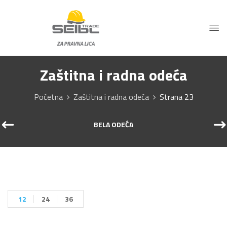
Zaštitna i radna odeća
Početna
Zaštitna i radna odeća
Strana 23
BELA ODEĆA
12
24
36