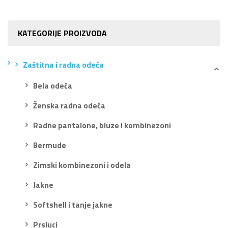
KATEGORIJE PROIZVODA
Zaštitna i radna odeća
Bela odeća
Ženska radna odeća
Radne pantalone, bluze i kombinezoni
Bermude
Zimski kombinezoni i odela
Jakne
Softshell i tanje jakne
Prsluci