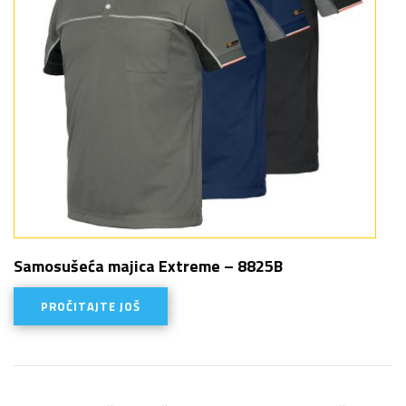
Samosušeća majica Extreme – 8825B
PROČITAJTE JOŠ