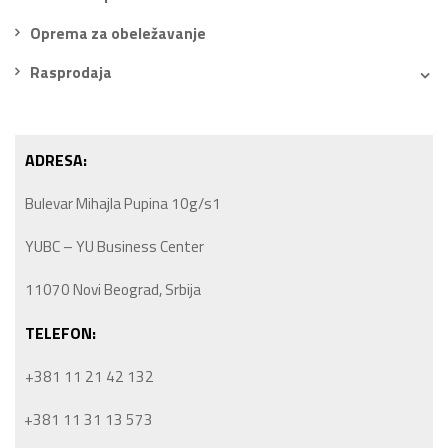
Oprema za obeležavanje
Rasprodaja
ADRESA:
Bulevar Mihajla Pupina 10g/s1
YUBC – YU Business Center
11070 Novi Beograd, Srbija
TELEFON:
+381 11 21 42 132
+381 11 31 13 573