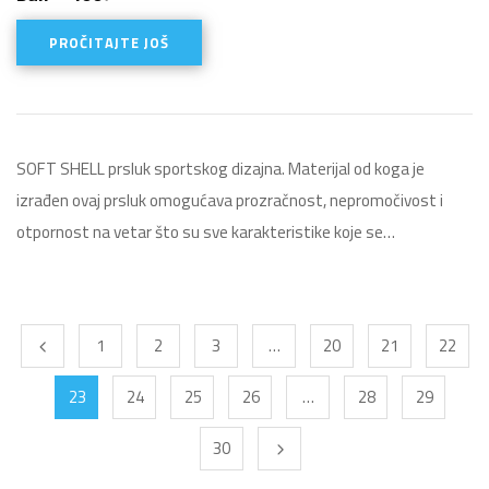
PROČITAJTE JOŠ
SOFT SHELL prsluk sportskog dizajna. Materijal od koga je
izrađen ovaj prsluk omogućava prozračnost, nepromočivost i
otpornost na vetar što su sve karakteristike koje se…
1
2
3
…
20
21
22
23
24
25
26
…
28
29
30