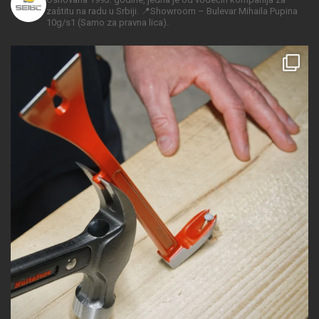
zaštitu na radu u Srbiji.
📍Showroom – Bulevar Mihaila Pupina
10g/s1
(Samo za pravna lica).