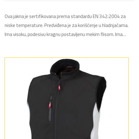
Ova jakna je sertifikovana prema standardu EN 342:2004 za
niske temperature. Predviđena je za korišćenje u hladnjačama.
Ima visoku, podesivu kragnu postavljenu mekim flisom. Ima…