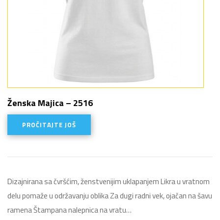
Ženska Majica – 2516
PROČITAJTE JOŠ
Dizajnirana sa čvršćim, ženstvenijim uklapanjem Likra u vratnom
delu pomaže u održavanju oblika Za dugi radni vek, ojačan na šavu
ramena Štampana nalepnica na vratu…