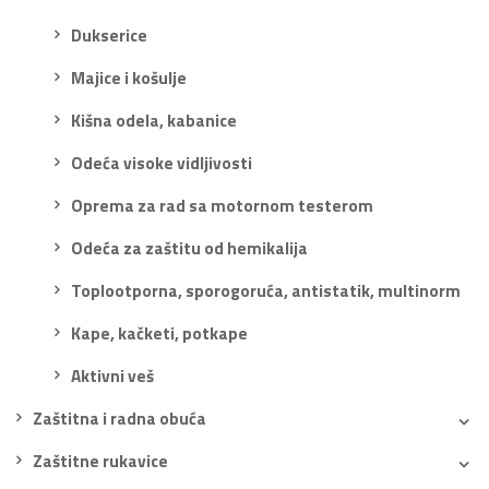
Dukserice
Majice i košulje
Kišna odela, kabanice
Odeća visoke vidljivosti
Oprema za rad sa motornom testerom
Odeća za zaštitu od hemikalija
Toplootporna, sporogoruća, antistatik, multinorm
Kape, kačketi, potkape
Aktivni veš
Zaštitna i radna obuća
Zaštitne rukavice