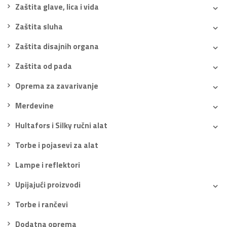
Zaštita glave, lica i vida
Zaštita sluha
Zaštita disajnih organa
Zaštita od pada
Oprema za zavarivanje
Merdevine
Hultafors i Silky ručni alat
Torbe i pojasevi za alat
Lampe i reflektori
Upijajući proizvodi
Torbe i rančevi
Dodatna oprema