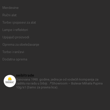
Merdevine
Ručni alat
Torbe i pojasevi za alat
Lampe i reflektori
Upijajući proizvodi
Oprema za obeležavanje
Torbe i rančevi
Dodatna oprema
seibltrade
Osnovana 1993. godine, jedna je od vodećih kompanija za
zaštitu na radu u Srbiji.
📍Showroom – Bulevar Mihaila Pupina
10g/s1
(Samo za pravna lica).