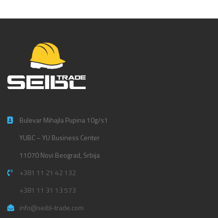
Bulevar Mihajla Pupina 10g/s1
YUBC – YU Business Center
11070 Novi Beograd, Srbija
+381 11 21 42 132
+381 11 31 13 573
info@seibl-trade.com