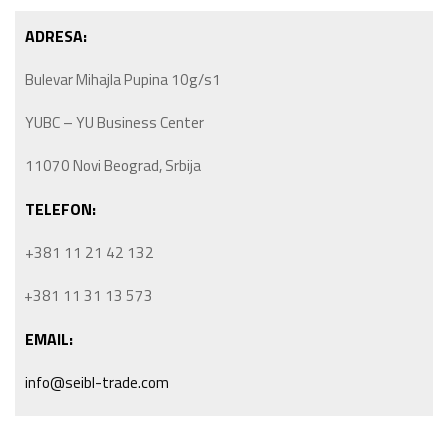
ADRESA:
Bulevar Mihajla Pupina 10g/s1
YUBC – YU Business Center
11070 Novi Beograd, Srbija
TELEFON:
+381 11 21 42 132
+381 11 31 13 573
EMAIL:
info@seibl-trade.com