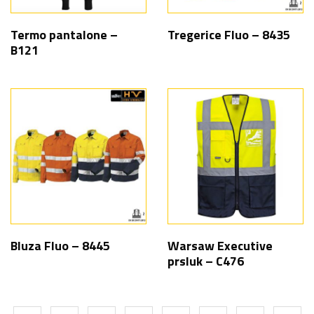
Termo pantalone –
Tregerice Fluo – 8435
B121
Bluza Fluo – 8445
Warsaw Executive
prsluk – C476