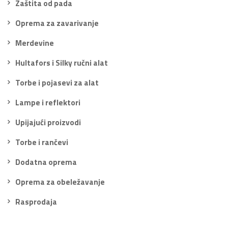
Zaštita od pada
Oprema za zavarivanje
Merdevine
Hultafors i Silky ručni alat
Torbe i pojasevi za alat
Lampe i reflektori
Upijajući proizvodi
Torbe i rančevi
Dodatna oprema
Oprema za obeležavanje
Rasprodaja