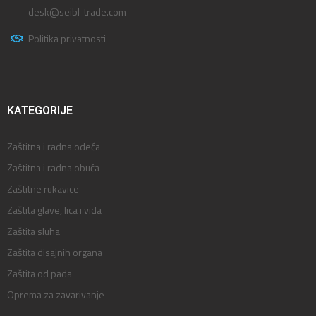
desk@seibl-trade.com
Politika privatnosti
KATEGORIJE
Zaštitna i radna odeća
Zaštitna i radna obuća
Zaštitne rukavice
Zaštita glave, lica i vida
Zaštita sluha
Zaštita disajnih organa
Zaštita od pada
Oprema za zavarivanje