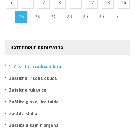
1
2
3
…
22
23
24
25
26
27
28
29
30
KATEGORIJE PROIZVODA
Zaštitna i radna odeća
Zaštitna i radna obuća
Zaštitne rukavice
Zaštita glave, lica i vida
Zaštita sluha
Zaštita disajnih organa