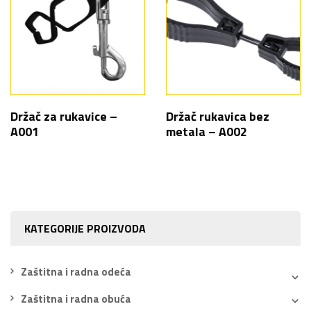
Držač za rukavice –
Držač rukavica bez
A001
metala – A002
KATEGORIJE PROIZVODA
Zaštitna i radna odeća
Zaštitna i radna obuća