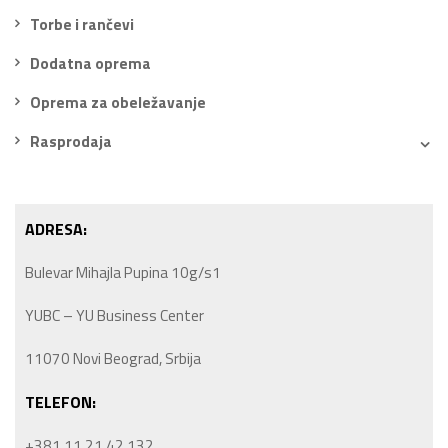
Torbe i rančevi
Dodatna oprema
Oprema za obeležavanje
Rasprodaja
ADRESA:
Bulevar Mihajla Pupina 10g/s1
YUBC – YU Business Center
11070 Novi Beograd, Srbija
TELEFON:
+381 11 21 42 132