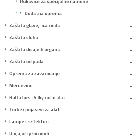
Rukavice za specijalne namene
Dodatna oprema
Zaštita glave, lica i vida
Zaštita sluha
Zaštita disajnih organa
Zaštita od pada
Oprema za zavarivanje
Merdevine
Hultafors i Silky ručni alat
Torbe i pojasevi za alat
Lampe i reflektori
Upijajući proizvodi