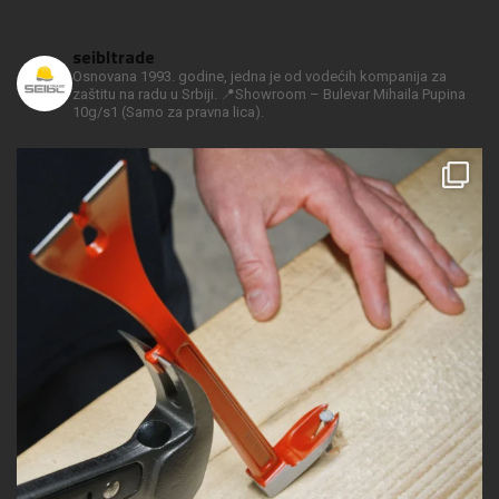
seibltrade
Osnovana 1993. godine, jedna je od vodećih kompanija za
zaštitu na radu u Srbiji.
📍Showroom – Bulevar Mihaila Pupina
10g/s1
(Samo za pravna lica).