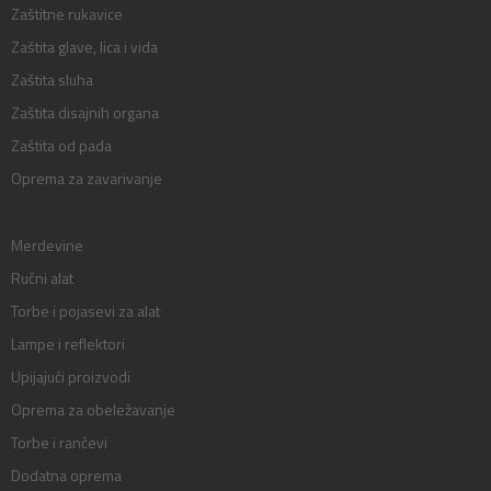
Zaštitne rukavice
Zaštita glave, lica i vida
Zaštita sluha
Zaštita disajnih organa
Zaštita od pada
Oprema za zavarivanje
Merdevine
Ručni alat
Torbe i pojasevi za alat
Lampe i reflektori
Upijajući proizvodi
Oprema za obeležavanje
Torbe i rančevi
Dodatna oprema