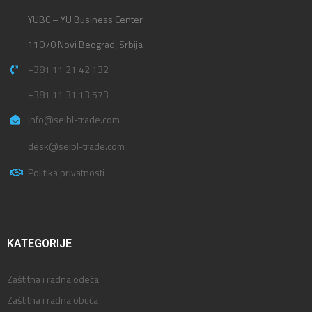
YUBC – YU Business Center
11070 Novi Beograd, Srbija
+381 11 21 42 132
+381 11 31 13 573
info@seibl-trade.com
desk@seibl-trade.com
Politika privatnosti
KATEGORIJE
Zaštitna i radna odeća
Zaštitna i radna obuća