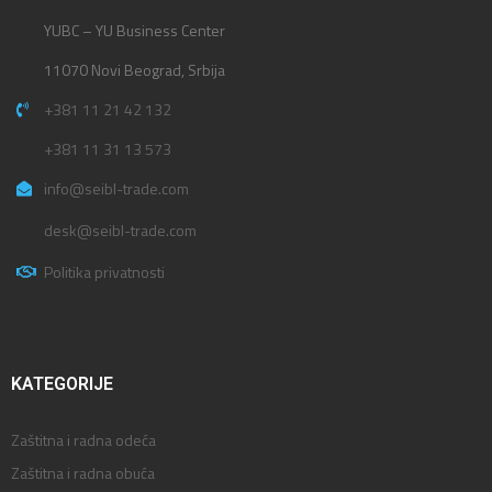
YUBC – YU Business Center
11070 Novi Beograd, Srbija
+381 11 21 42 132
+381 11 31 13 573
info@seibl-trade.com
desk@seibl-trade.com
Politika privatnosti
KATEGORIJE
Zaštitna i radna odeća
Zaštitna i radna obuća