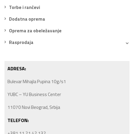
Torbe i rančevi
Dodatna oprema
Oprema za obeležavanje
Rasprodaja
ADRESA:
Bulevar Mihajla Pupina 10g/s1
YUBC – YU Business Center
11070 Novi Beograd, Srbija
TELEFON:
+381 11 21 42 132