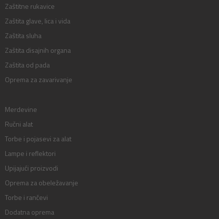
Zaštitne rukavice
Zaštita glave, lica i vida
Zaštita sluha
Zaštita disajnih organa
Zaštita od pada
Oprema za zavarivanje
Merdevine
Ručni alat
Torbe i pojasevi za alat
Lampe i reflektori
Upijajući proizvodi
Oprema za obeležavanje
Torbe i rančevi
Dodatna oprema