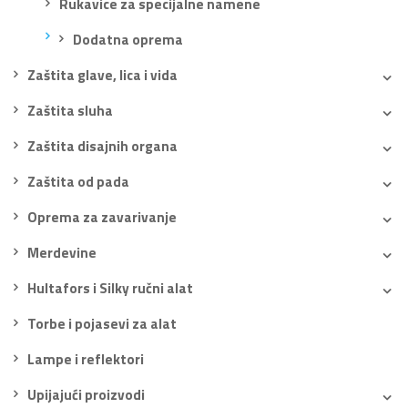
Rukavice za specijalne namene
Dodatna oprema
Zaštita glave, lica i vida
Zaštita sluha
Zaštita disajnih organa
Zaštita od pada
Oprema za zavarivanje
Merdevine
Hultafors i Silky ručni alat
Torbe i pojasevi za alat
Lampe i reflektori
Upijajući proizvodi