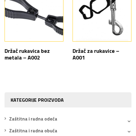
Držač rukavica bez
Držač za rukavice –
metala – A002
A001
KATEGORIJE PROIZVODA
Zaštitna i radna odeća
Zaštitna i radna obuća