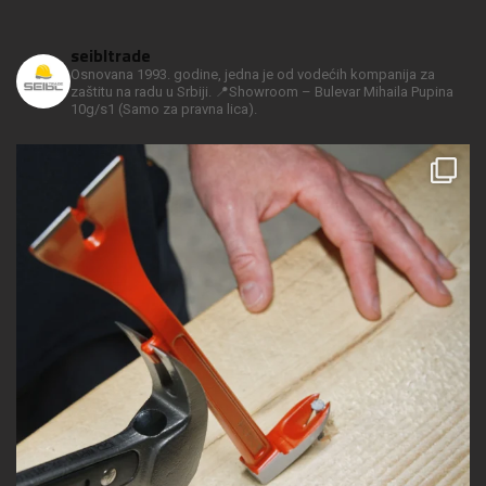
seibltrade
Osnovana 1993. godine, jedna je od vodećih kompanija za
zaštitu na radu u Srbiji.
📍Showroom – Bulevar Mihaila Pupina
10g/s1
(Samo za pravna lica).