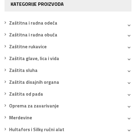
KATEGORIJE PROIZVODA
Zaštitna i radna odeća
Zaštitna i radna obuća
Zaštitne rukavice
Zaštita glave, lica i vida
Zaštita sluha
Zaštita disajnih organa
Zaštita od pada
Oprema za zavarivanje
Merdevine
Hultafors i Silky ručni alat