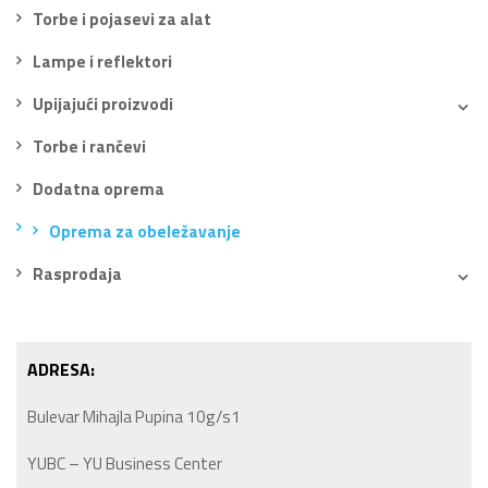
Torbe i pojasevi za alat
Lampe i reflektori
Upijajući proizvodi
Torbe i rančevi
Dodatna oprema
Oprema za obeležavanje
Rasprodaja
ADRESA:
Bulevar Mihajla Pupina 10g/s1
YUBC – YU Business Center