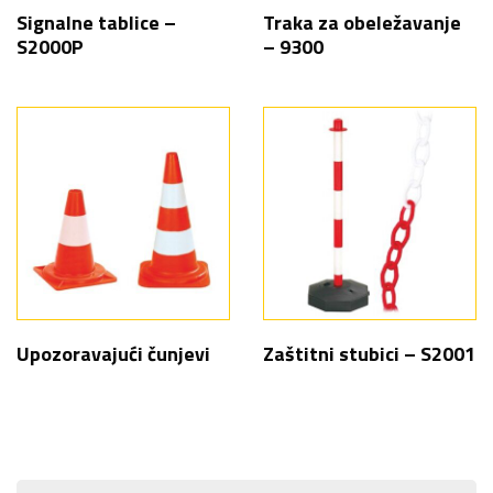
Signalne tablice –
Traka za obeležavanje
S2000P
– 9300
Upozoravajući čunjevi
Zaštitni stubici – S2001