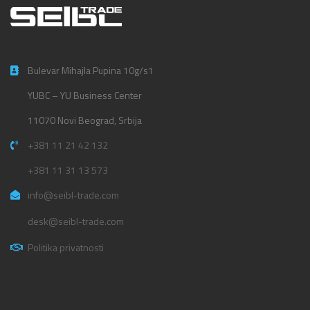
Bulevar Mihajla Pupina 10g/s1
YUBC – YU Business Center
11070 Novi Beograd, Srbija
+381 11 21 42 132
+381 11 31 13 573
info@seibl-trade.com
desk@seibl-trade.com
Politika privatnosti