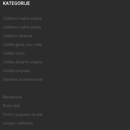
KATEGORIJE
Zaštitna i radna odeća
Zaštitna i radna obuća
Zaštitne rukavice
Zaštita glave, lica i vida
Zaštita sluha
Zaštita disajnih organa
Zaštita od pada
Oprema za zavarivanje
Merdevine
Ručni alat
Torbe i pojasevi za alat
Lampe i reflektori