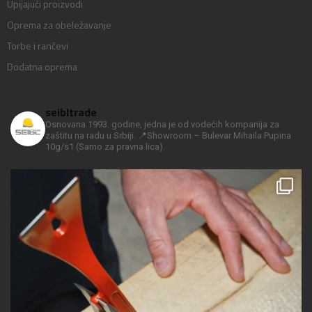
Upijajući proizvodi
Oprema za obeležavanje
Torbe i rančevi
Dodatna oprema
seibltrade
Osnovana 1993. godine, jedna je od vodećih kompanija za
zaštitu na radu u Srbiji.
📍Showroom – Bulevar Mihaila Pupina
10g/s1
(Samo za pravna lica).