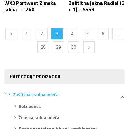
WX3 Portwest Zimska
Zaštitna jakna Radial (3
jakna – T740
u 1) – S553
1
2
3
4
5
6
…
28
29
30
KATEGORIJE PROIZVODA
Zaštitna i radna odeća
Bela odeća
Ženska radna odeća
Radne pantalone, bluze i kombinezoni