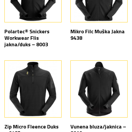
Polartec® Snickers
Mikro Filc Muška Jakna
Workwear Flis
9438
jakna/duks – 8003
Zip Micro Fleence Duks
Vunena bluza/jaknica –