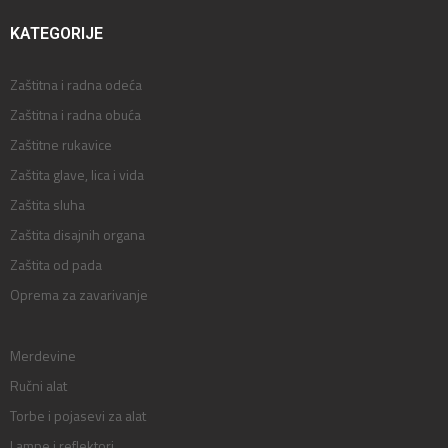
KATEGORIJE
Zaštitna i radna odeća
Zaštitna i radna obuća
Zaštitne rukavice
Zaštita glave, lica i vida
Zaštita sluha
Zaštita disajnih organa
Zaštita od pada
Oprema za zavarivanje
Merdevine
Ručni alat
Torbe i pojasevi za alat
Lampe i reflektori