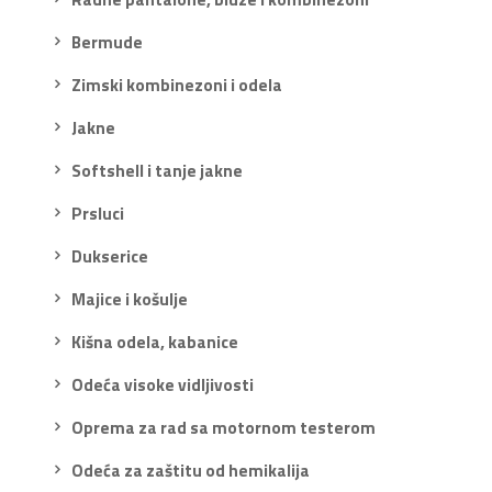
Bermude
Zimski kombinezoni i odela
Jakne
Softshell i tanje jakne
Prsluci
Dukserice
Majice i košulje
Kišna odela, kabanice
Odeća visoke vidljivosti
Oprema za rad sa motornom testerom
Odeća za zaštitu od hemikalija