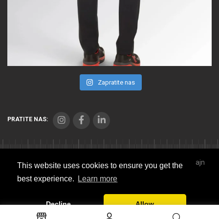
Zapratite nas
PRATITE NAS:
Copyright © 2021 Seibl Trade. Sva prava zadržana. Veb dizajn
This website uses cookies to ensure you get the
Studio Implicit
best experience.
Learn more
Sitemap
Decline
Allow