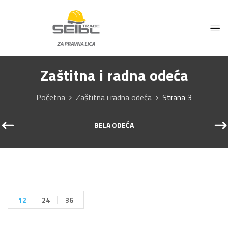
Zaštitna i radna odeća
Početna
Zaštitna i radna odeća
Strana 3
BELA ODEĆA
12
24
36