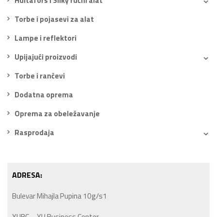
Hultafors i Silky ručni alat
Torbe i pojasevi za alat
Lampe i reflektori
Upijajući proizvodi
Torbe i rančevi
Dodatna oprema
Oprema za obeležavanje
Rasprodaja
ADRESA:
Bulevar Mihajla Pupina 10g/s1
YUBC – YU Business Center