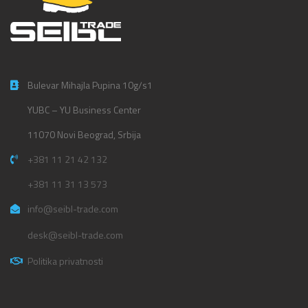
Bulevar Mihajla Pupina 10g/s1
YUBC – YU Business Center
11070 Novi Beograd, Srbija
+381 11 21 42 132
+381 11 31 13 573
info@seibl-trade.com
desk@seibl-trade.com
Politika privatnosti