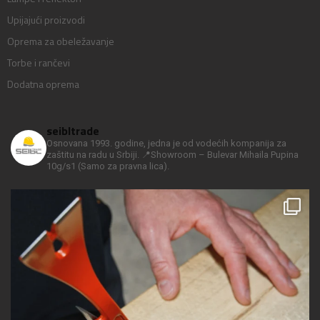
Upijajući proizvodi
Oprema za obeležavanje
Torbe i rančevi
Dodatna oprema
seibltrade
Osnovana 1993. godine, jedna je od vodećih kompanija za
zaštitu na radu u Srbiji.
📍Showroom – Bulevar Mihaila Pupina
10g/s1
(Samo za pravna lica).