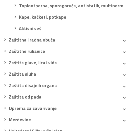
Toplootporna, sporogoruća, antistatik, multinorm
Kape, kačketi, potkape
Aktivni veš
Zaštitna i radna obuća
Zaštitne rukavice
Zaštita glave, lica i vida
Zaštita sluha
Zaštita disajnih organa
Zaštita od pada
Oprema za zavarivanje
Merdevine