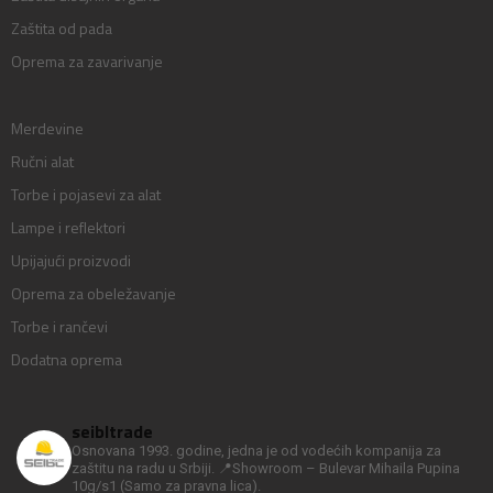
Zaštita od pada
Oprema za zavarivanje
Merdevine
Ručni alat
Torbe i pojasevi za alat
Lampe i reflektori
Upijajući proizvodi
Oprema za obeležavanje
Torbe i rančevi
Dodatna oprema
seibltrade
Osnovana 1993. godine, jedna je od vodećih kompanija za
zaštitu na radu u Srbiji.
📍Showroom – Bulevar Mihaila Pupina
10g/s1
(Samo za pravna lica).