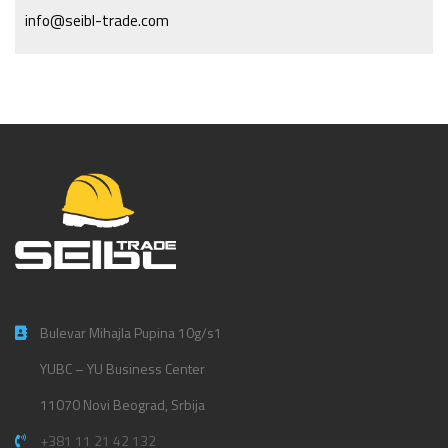
info@seibl-trade.com
Bulevar Mihajla Pupina 10g/s1
YUBC – YU Business Center
11070 Novi Beograd, Srbija
+381 11 21 42 132