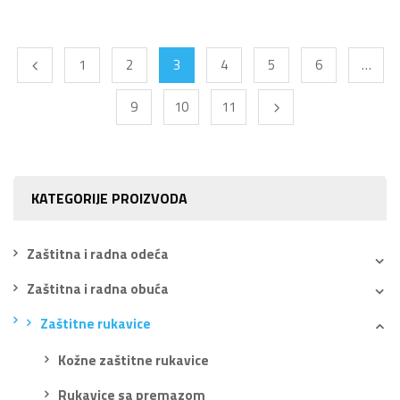
1
2
3
4
5
6
…
9
10
11
KATEGORIJE PROIZVODA
Zaštitna i radna odeća
Zaštitna i radna obuća
Zaštitne rukavice
Kožne zaštitne rukavice
Rukavice sa premazom