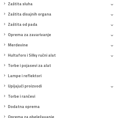
Zaštita sluha
Zaštita disajnih organa
Zaštita od pada
Oprema za zavarivanje
Merdevine
Hultafors i Silky ručni alat
Torbe i pojasevi za alat
Lampe i reflektori
Upijajući proizvodi
Torbe i rančevi
Dodatna oprema
Oprema za obeležavanje