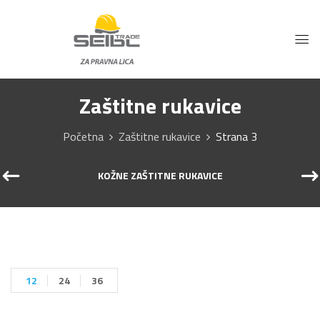
Zaštitne rukavice
Početna
Zaštitne rukavice
Strana 3
KOŽNE ZAŠTITNE RUKAVICE
12
24
36