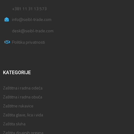
+381 11 31 13 573
info@seibl-trade.com
desk@seibl-trade.com
Politika privatnosti
KATEGORIJE
Zaštitna i radna odeća
Zaštitna i radna obuća
Zaštitne rukavice
Zaštita glave, lica i vida
Zaštita sluha
Zaštita disajnih organa