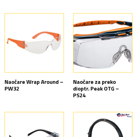
Naočare Wrap Around –
Naočare za preko
PW32
dioptr. Peak OTG –
PS24