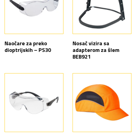
Naočare za preko
Nosač vizira sa
dioptrijskih – PS30
adapterom za šlem
BEB921