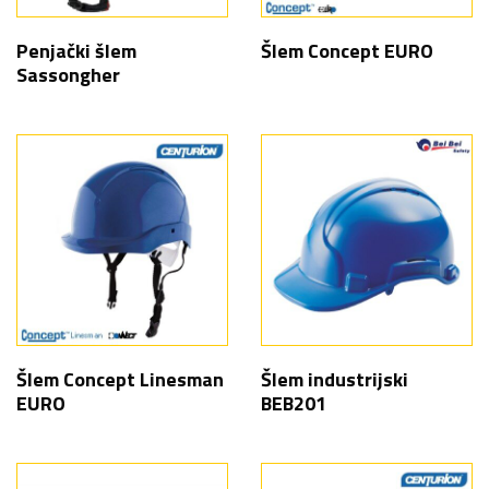
Penjački šlem
Šlem Concept EURO
Sassongher
Šlem Concept Linesman
Šlem industrijski
EURO
BEB201