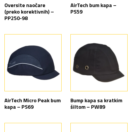
Oversite naočare
AirTech bum kapa –
(preko korektivnih) –
PS59
PP250-98
AirTech Micro Peak bum
Bump kapa sa kratkim
kapa – PS69
šiltom – PW89