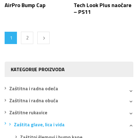
AirPro Bump Cap
Tech Look Plus naočare
– PS11
1
2
KATEGORIJE PROIZVODA
Zaštitna i radna odeća
Zaštitna i radna obuća
Zaštitne rukavice
Zaštita glave, lica i vida
Zaštitni šlemovi i bump kape