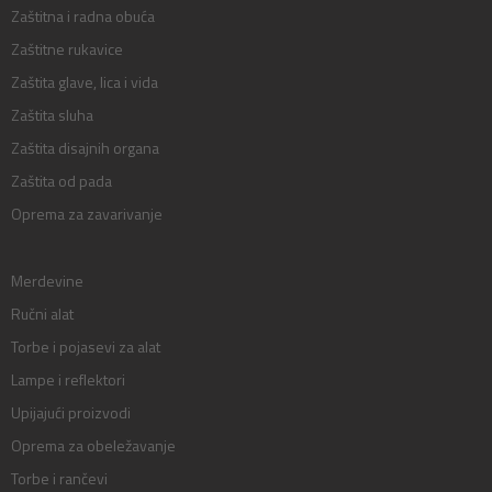
Zaštitna i radna obuća
Zaštitne rukavice
Zaštita glave, lica i vida
Zaštita sluha
Zaštita disajnih organa
Zaštita od pada
Oprema za zavarivanje
Merdevine
Ručni alat
Torbe i pojasevi za alat
Lampe i reflektori
Upijajući proizvodi
Oprema za obeležavanje
Torbe i rančevi