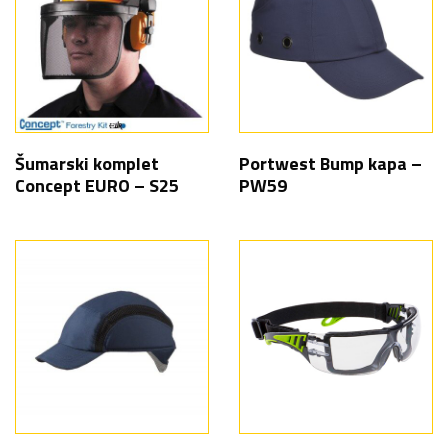
Šumarski komplet
Portwest Bump kapa –
Concept EURO – S25
PW59