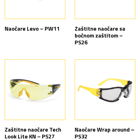
Naočare Levo – PW11
Zaštitne naočare sa
bočnom zaštitom –
PS26
Zaštitne naočare Tech
Naočare Wrap around –
Look Lite KN – PS27
PS32