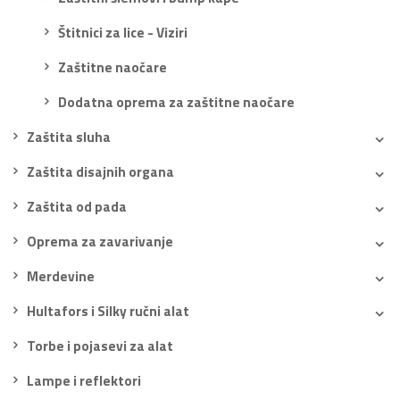
Štitnici za lice - Viziri
Zaštitne naočare
Dodatna oprema za zaštitne naočare
Zaštita sluha
Zaštita disajnih organa
Zaštita od pada
Oprema za zavarivanje
Merdevine
Hultafors i Silky ručni alat
Torbe i pojasevi za alat
Lampe i reflektori