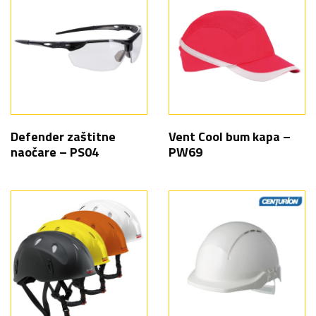
Defender zaštitne
Vent Cool bum kapa –
naočare – PS04
PW69