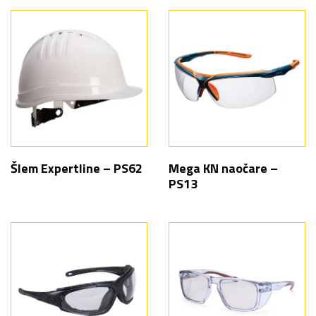
Šlem Expertline – PS62
Mega KN naočare –
PS13