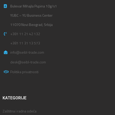
Bulevar Mihajla Pupina 10g/s1
YUBC – YU Business Center
11070 Novi Beograd, Srbija
+381 11 21 42 132
+381 11 31 13 573
info@seibl-trade.com
desk@seibl-trade.com
Politika privatnosti
KATEGORIJE
Zaštitna i radna odeća