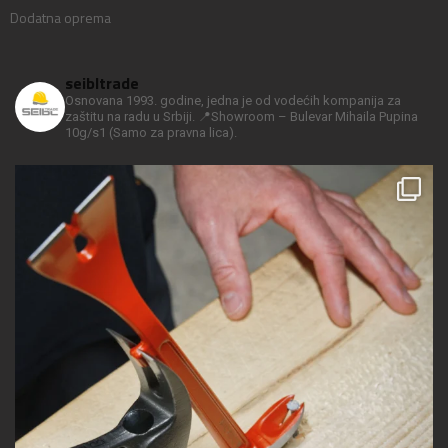
Dodatna oprema
seibltrade
Osnovana 1993. godine, jedna je od vodećih kompanija za
zaštitu na radu u Srbiji.
📍Showroom – Bulevar Mihaila Pupina
10g/s1
(Samo za pravna lica).