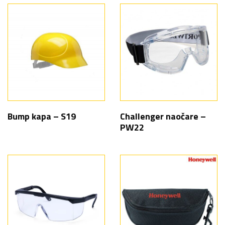
Bump kapa – S19
Challenger naočare –
PW22