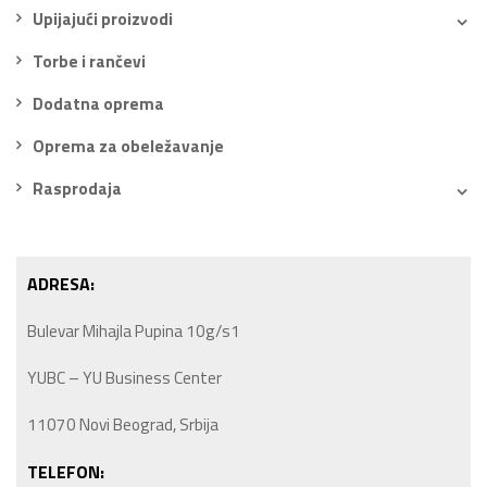
Upijajući proizvodi
Torbe i rančevi
Dodatna oprema
Oprema za obeležavanje
Rasprodaja
ADRESA:
Bulevar Mihajla Pupina 10g/s1
YUBC – YU Business Center
11070 Novi Beograd, Srbija
TELEFON: